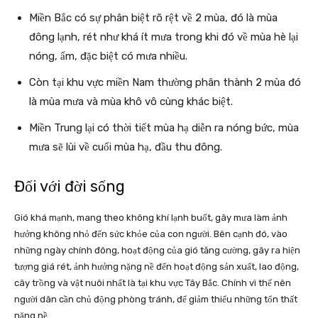
Miền Bắc có sự phân biệt rõ rệt về 2 mùa, đó là mùa
đông lạnh, rét như khá ít mưa trong khi đó về mùa hè lại
nóng, ẩm, đặc biệt có mưa nhiều.
Còn tại khu vực miền Nam thường phân thành 2 mùa đó
là mùa mưa và mùa khô vô cùng khác biệt.
Miền Trung lại có thời tiết mùa hạ diễn ra nóng bức, mùa
mưa sẽ lùi về cuối mùa hạ, đầu thu đông.
Đối với đời sống
Gió khá mạnh, mang theo không khí lạnh buốt, gây mưa làm ảnh
hưởng không nhỏ đến sức khỏe của con người. Bên cạnh đó, vào
những ngày chính đông, hoạt động của gió tăng cường, gây ra hiện
tượng giá rét, ảnh hưởng nặng nề đến hoạt động sản xuất, lao động,
cây trồng và vật nuôi nhất là tại khu vực Tây Bắc. Chính vì thế nên
người dân cần chủ động phòng tránh, để giảm thiểu những tổn thất
nặng nề.