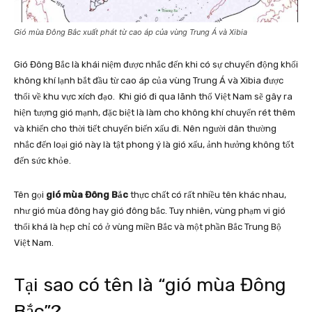
Gió mùa Đông Bắc xuất phát từ cao áp của vùng Trung Á và Xibia
Gió Đông Bắc là khái niệm được nhắc đến khi có sự chuyển động khối
không khí lạnh bắt đầu từ cao áp của vùng Trung Á và Xibia được
thổi về khu vực xích đạo. Khi gió đi qua lãnh thổ Việt Nam sẽ gây ra
hiện tượng gió mạnh, đặc biệt là làm cho không khí chuyển rét thêm
và khiến cho thời tiết chuyển biến xấu đi. Nên người dân thường
nhắc đến loại gió này là tật phong ý là gió xấu, ảnh hưởng không tốt
đến sức khỏe.
Tên gọi
gió mùa Đông Bắc
thực chất có rất nhiều tên khác nhau,
như gió mùa đông hay gió đông bắc. Tuy nhiên, vùng phạm vi gió
thổi khá là hẹp chỉ có ở vùng miền Bắc và một phần Bắc Trung Bộ
Việt Nam.
Tại sao có tên là “gió mùa Đông
Bắc”?