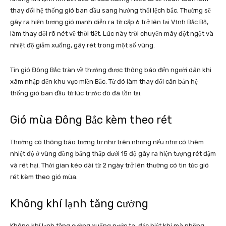
thay đổi hệ thống gió ban đầu sang hướng thổi lệch bắc. Thường sẽ
gây ra hiện tượng gió mạnh diễn ra từ cấp 6 trở lên tại Vịnh Bắc Bộ,
làm thay đổi rõ nét về thời tiết. Lúc này trời chuyển mây đột ngột và
nhiệt độ giảm xuống, gây rét trong một số vùng.
Tin gió Đông Bắc tràn về thường được thông báo đến người dân khi
xâm nhập đến khu vực miền Bắc. Từ đó làm thay đổi căn bản hệ
thống gió ban đầu từ lúc trước đó đã tồn tại.
Gió mùa Đông Bắc kèm theo rét
Thường có thông báo tương tự như trên nhưng nếu như có thêm
nhiệt độ ở vùng đồng bằng thấp dưới 15 độ gây ra hiện tượng rét đậm
và rét hại. Thời gian kéo dài từ 2 ngày trở lên thường có tin tức gió
rét kèm theo gió mùa.
Không khí lạnh tăng cường
Không khí lạnh tăng cường xuống nước ta, đặc biệt khi mà những