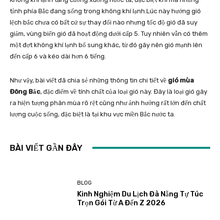
tỉnh phía Bắc đang sống trong không khí lạnh.Lúc này hướng gió
lệch bắc chưa có bất cứ sự thay đổi nào nhưng tốc độ gió đã suy
giảm, vùng biển gió đã hoạt động dưới cấp 5. Tuy nhiên vẫn có thêm
một đợt không khí lạnh bổ sung khác, từ đó gây nên gió mạnh lên
đến cấp 6 và kéo dài hơn 6 tiếng.
Như vậy, bài viết đã chia sẻ những thông tin chi tiết về
gió mùa
Đông Bắc
, đặc điểm về tính chất của loại gió này. Đây là loại gió gây
ra hiện tượng phân mùa rõ rệt cũng như ảnh hưởng rất lớn đến chất
lượng cuộc sống, đặc biệt là tại khu vực miền Bắc nước ta.
BÀI VIẾT GẦN ĐÂY
BLOG
Kinh Nghiệm Du Lịch Đà Nẵng Tự Túc
Trọn Gói Từ A Đến Z 2026