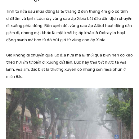
Tính từ nửa sau mùa đông là từ tháng 2 đến tháng 4m gió có tính
chất ẩm và lạnh. Lúc này vùng cao áp Xibia bắt đầu dần dịch chuyển
đi xuống phía đông. Bên cạnh đó, vùng cao áp Alêut hoạt động dần
giảm đi, nhưng mặt khác là một khối hạ áp khác là Oxtraylia hoạt
động mạnh mẽ hơn từ đó hút gió từ vùng cao áp Xibia.
Gió không di chuyển qua lục địa nữa mà lại thổi qua biển nên có kéo
theo hơi ẩm từ biển đi xuống đất liền. Lúc này thời tiết nước ta vừa
lạnh, vừa ẩm, đặc biệt là thường xuyên có những cơn mưa phùn ở
miền Bắc.