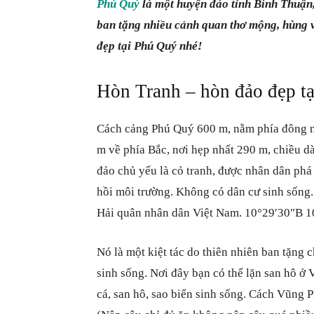
Phú Quý
là một huyện đảo tỉnh Bình Thuận
ban tặng nhiều cảnh quan thơ mộng, hùng 
đẹp tại Phú Quý nhé!
Hòn Tranh –
hòn đảo đẹp t
Cách cảng Phú Quý 600 m, nằm phía đông n
m về phía Bắc, nơi hẹp nhất 290 m, chiều dà
đảo chủ yếu là cỏ tranh, được nhân dân phá
hồi môi trường. Không có dân cư sinh sống. 
Hải quân nhân dân Việt Nam. 10°29′30″B 1
Nó là một kiệt tác do thiên nhiên ban tặng
sinh sống. Nơi đây bạn có thể lặn san hô ở 
cá, san hô, sao biển sinh sống. Cách Vũng P