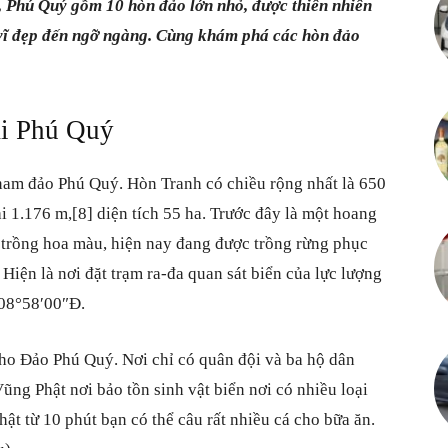
, Phú Quý gồm 10 hòn đảo lớn nhỏ, được thiên nhiên
Cuộc
vĩ đẹp đến ngỡ ngàng. Cùng khám phá các hòn đảo
ại Phú Quý
sống
am đảo Phú Quý. Hòn Tranh có chiều rộng nhất là 650
i 1.176 m,[8] diện tích 55 ha. Trước đây là một hoang
 trồng hoa màu, hiện nay đang được trồng rừng phục
Hiện là nơi đặt trạm ra-đa quan sát biển của lực lượng
vô
08°58′00″Đ.
 cho Đảo Phú Quý. Nơi chỉ có quân đội và ba hộ dân
Vũng Phật nơi bảo tồn sinh vật biển nơi có nhiều loại
vàn
hật từ 10 phút bạn có thể câu rất nhiều cá cho bữa ăn.