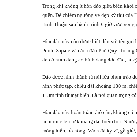
Trong khi không ít hòn đảo giữa biển khơi c
quên. Để chiêm ngưỡng vẻ đẹp kỳ thú của H
Bình Thuận sau hành trình 6 giờ vượt sóng 
Hòn đảo này còn được biết đến với tên gọi l
Poulo Sapate và cách đảo Phú Qúy khoảng 6
do có hình dạng có hình dạng độc đáo, lạ k
Đảo được hình thành từ núi lửa phun trào d
hình phức tạp, chiều dài khoảng 130 m, ch
113m tính từ mặt biển. Là nơi quan trọng có
Hòn đảo này hoàn toàn khô cằn, không có n
hoải mọc lên từ khoảng đất hiếm hoi. Nhưng
mòng biển, bồ nông. Vách đá kỳ vĩ, gồ ghề, 