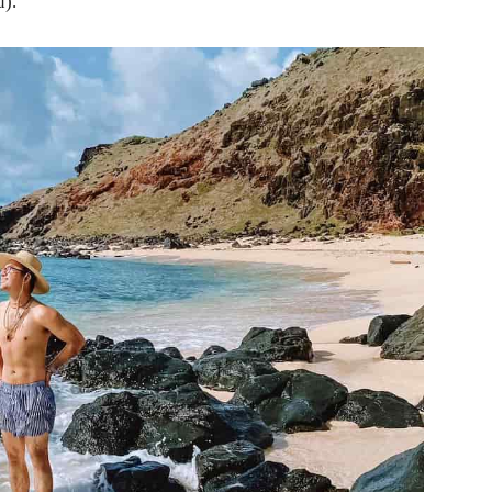
u).
điều
thú
vi