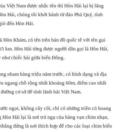
ủa Việt Nam được nhắc tên thì Hòn Hải lại bị lãng
òn Hải, chúng tôi khởi hành từ đảo Phú Quý, tỉnh
gió đến Hòn Hải.
à Hòn Khám, có tên trên bản đồ quốc tế với tên gọi
5 km. Hòn Hải từng được người dân gọi là Hòn Hài,
ỳ như chiếc hài giữa biển Đông.
ung nham hàng triệu năm trước, có hình dạng và địa
iều ngang chỗ rộng nhất khoảng 60m, điểm cao nhất
 đường cơ sở để tính lãnh hải Việt Nam.
ước ngọt, không cây cối, chỉ có những triền cỏ hoang
 Hòn Hải lại là nơi trú ngụ của hàng vạn chim nhạn,
thẳng đứng là nơi thích hợp để cho các loại chim biển