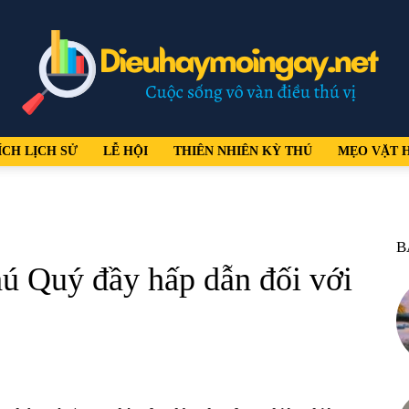
ÍCH LỊCH SỬ
LỄ HỘI
THIÊN NHIÊN KỲ THÚ
MẸO VẶT 
dieuhaymoingay.net
B
hú Quý đầy hấp dẫn đối với
–