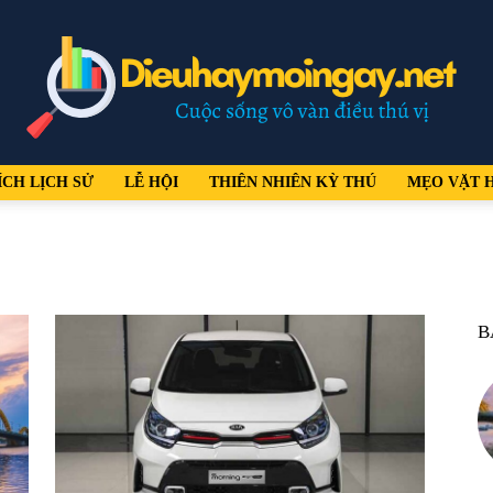
ÍCH LỊCH SỬ
LỄ HỘI
THIÊN NHIÊN KỲ THÚ
MẸO VẶT 
dieuhaymoingay.net
B
–