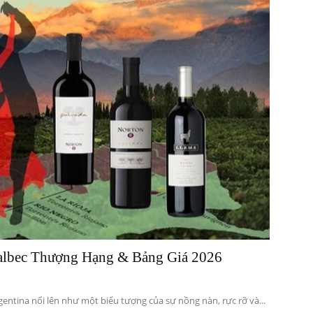
albec Thượng Hạng & Bảng Giá 2026
gentina nổi lên như một biểu tượng của sự nồng nàn, rực rỡ và...