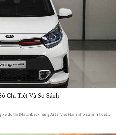
ố Chi Tiết Và So Sánh
 xe đô thị (Hatchback hạng A) tại Việt Nam nhờ sự linh hoạt...