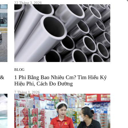
22 Tháng 3, 2026
điều
thú
BLOG
 &
1 Phi Bằng Bao Nhiêu Cm? Tìm Hiểu Ký
Hiệu Phi, Cách Đo Đường
7 Tháng 1, 2026
vi