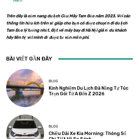
Nam
Trên đây là cẩm nang du lịch Cầu Mây Tam Đảo năm 2023. Với các
thông tin hữu ích trên sẽ giúp cho bạn có được chuyến đi du lịch
Tam Đảo lý tưởng nhất. Đặt vé máy bay đi Hà Nội giá rẻ du khách
hãy liên hệ với mình để được tư vấn miễn phí.
BÀI VIẾT GẦN ĐÂY
BLOG
Kinh Nghiệm Du Lịch Đà Nẵng Tự Túc
Trọn Gói Từ A Đến Z 2026
BLOG
Chiều Dài Xe Kia Morning: Thông Số