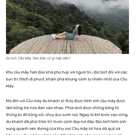
Du lịch Cầu Mây Tam Đảo có gì hấp dẫn?
Khu cầu mây Tam Đảo khá phù hợp với người trẻ, đặc biệt đối với các
bạn trẻ thích đi phượt, khám phá khung cảnh tự nhiên nhất của Cầu
Mây
Khi đến với Cầu mây du khách sẽ thấy được hình ảnh cầu mây được
làm bằng tre nứa đan vào nhau. Phía dưới được chống bằng hệ
thống bệ đỡ bằng sắt, chạy dọc sườn núi. Ngay từ khi bước vào cổng,
du khách đã phải trầm trồ trước cảnh đẹp nơi đây. Đặc biệt hình ảnh
xung quanh ven đường của khu vực Cầu mây có hoa dã quỳ và