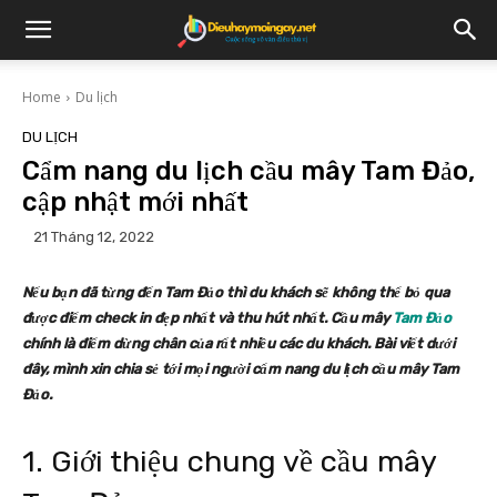
Home
Du lịch
DU LỊCH
Cẩm nang du lịch cầu mây Tam Đảo,
cập nhật mới nhất
21 Tháng 12, 2022
Nếu bạn đã từng đến Tam Đảo thì du khách sẽ không thể bỏ qua
được điểm check in đẹp nhất và thu hút nhất. Cầu mây
Tam Đảo
chính là điểm dừng chân của rất nhiều các du khách. Bài viết dưới
đây, mình xin chia sẻ tới mọi người cẩm nang du lịch cầu mây Tam
Đảo.
1. Giới thiệu chung về cầu mây