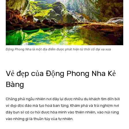
Động Phong Nha là một địa điểm được phát hiện từ thời cổ đại xa xưa
Vẻ đẹp của Động Phong Nha Kẻ
Bàng
Chẳng phải ngẫu nhiên nơi đây lại được nhiều du khách tìm đến bởi
vẻ đẹp độc đáo mà tạo hoá ban tặng. Khám phá và trải nghiệm nơi
đây bạn sẽ có cơ hội được hòa mình vào thiên nhiên, vào núi rừng
vào những gì là thuần túy của tự nhiên.