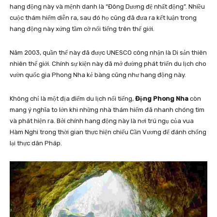
hang động này và mệnh danh là “Đông Dương đệ nhất động”. Nhiều
cuộc thám hiểm diễn ra, sau đó họ cũng đã đưa ra kết luận trong
hang động này xứng tầm cỡ nổi tiếng trên thế giới.
Năm 2003, quần thể này đã được UNESCO công nhận là Di sản thiên
nhiên thế giới. Chính sự kiện này đã mở đường phát triển du lịch cho
vườn quốc gia Phong Nha kẻ bàng cũng như hang động này.
Không chỉ là một địa điểm du lịch nổi tiếng,
Động Phong Nha
còn
mang ý nghĩa to lớn khi những nhà thám hiểm đã nhanh chóng tìm
và phát hiện ra. Bởi chính hang động này là nơi trú ngụ của vua
Hàm Nghi trong thời gian thực hiện chiếu Cần Vương để đánh chống
lại thực dân Pháp.