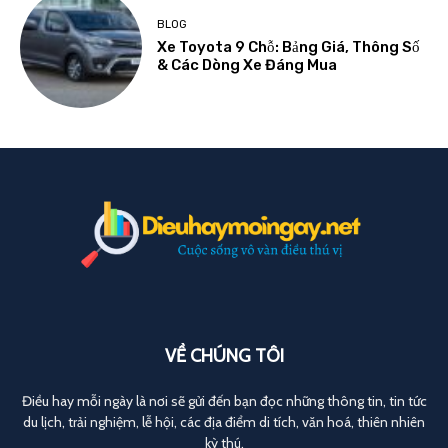
BLOG
Xe Toyota 9 Chỗ: Bảng Giá, Thông Số
& Các Dòng Xe Đáng Mua
VỀ CHÚNG TÔI
Điều hay mỗi ngày là nơi sẽ gửi đến bạn đọc những thông tin, tin tức
du lịch, trải nghiệm, lễ hội, các địa điểm di tích, văn hoá, thiên nhiên
kỳ thú.