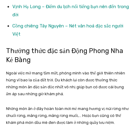
Vịnh Hạ Long – Điểm du lịch nổi tiếng bạn nên đến trong
đời
Cồng chiêng Tây Nguyên – Nét văn hoá đặc sắc người
Việt
Thưởng thức đặc sản Động Phong Nha
Kẻ Bàng
Ngoài việc mở mang tầm mắt, phóng mình vào thế giới thiên nhiên
hùng vĩ bao la của đất trời. Du khách lại còn được thưởng thức
những món ăn đặc sản độc nhất vô nhị giúp bạn có được cái bụng
ấm áp sau những giờ khám phá.
Những món ăn ở đây hoàn toàn mới mẻ mang hương vị núi rừng như
chuối rừng, măng rừng, măng rừng muối,… Hoặc bạn cũng có thể
khám phá món dầu mè đen được làm ở những quầy lưu niệm.