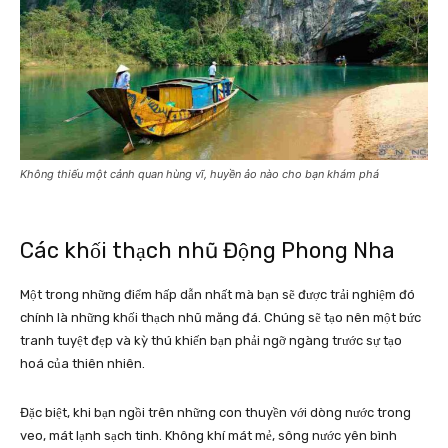
Không thiếu một cảnh quan hùng vĩ, huyền ảo nào cho bạn khám phá
Các khối thạch nhũ Động Phong Nha
Một trong những điểm hấp dẫn nhất mà bạn sẽ được trải nghiệm đó
chính là những khối thạch nhũ măng đá. Chúng sẽ tạo nên một bức
tranh tuyệt đẹp và kỳ thú khiến bạn phải ngỡ ngàng trước sự tạo
hoá của thiên nhiên.
Đặc biệt, khi bạn ngồi trên những con thuyền với dòng nước trong
veo, mát lạnh sạch tinh. Không khí mát mẻ, sông nước yên bình