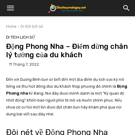
Home
Di tích lịch sử
DI TÍCH LỊCH SỬ
Động Phong Nha – Điểm dừng chân
lý tưởng của du khách
11 Tháng 7, 2022
Đến với Quảng Bình bạn sẽ biết đến một địa điểm du lịch cực kỳ nổi
tiếng và thu hút đông đảo du khách thập phương đó chính là
Động
Phong nha
Kẻ Bàng. Nơi đây được mệnh danh là một “Kỳ quan đệ
nhất động” khiến bao người phải tò mò và muốn chinh phục. Nếu
chưa có cơ hội một lần được đặt chân bạn hãy khám phá qua nội
dung bài viết sau đây nhé.
Đôi nét về Động Phong Nha