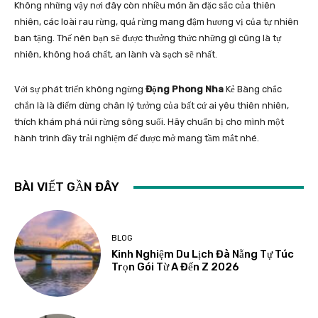
Không những vậy nơi đây còn nhiều món ăn đặc sắc của thiên
nhiên, các loài rau rừng, quả rừng mang đậm hương vị của tự nhiên
ban tặng. Thế nên bạn sẽ được thưởng thức những gì cũng là tự
nhiên, không hoá chất, an lành và sạch sẽ nhất.
Với sự phát triển không ngừng
Động Phong Nha
Kẻ Bàng chắc
chắn là là điểm dừng chân lý tưởng của bất cứ ai yêu thiên nhiên,
thích khám phá núi rừng sông suối. Hãy chuẩn bị cho mình một
hành trình đầy trải nghiệm để được mở mang tầm mắt nhé.
BÀI VIẾT GẦN ĐÂY
BLOG
Kinh Nghiệm Du Lịch Đà Nẵng Tự Túc
Trọn Gói Từ A Đến Z 2026