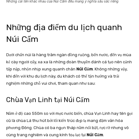
Những cái tên khác nhau của Núi Cấm đều mang ý nghĩa sâu sắc riêng
Những địa điểm du lịch quanh
Núi Cấm
Dưới chấn núi là hàng trăm ngàn đồng ruộng, bến nước, đến vụ mùa
kẻ cày người cấy, xa xa là những đoàn thuyền đánh cá tạo nên cảnh
tấp nập, nhộn nhịp xung quanh chân
Núi Cấm
. Không những vậy,
khi đến với khu du lịch này, du khách có thể tận hưởng và trải
nghiệm những chỗ vui chơi, tham quan như sau:
Chùa Vạn Linh tại Núi Cấm
Nằm ở độ cao 550m so với mực nước biển, chùa Vạn Linh hay tên gọi
cũ là chùa Lá thu hút bởi lối kiến trúc đẹp lạ mang đậm văn hóa
phương Đông. Chùa có ba ngọn tháp nằm nổi bật, rực rỡ nhưng vô
cùng trang nghiêm và cung kính toạ lạc tại
Núi Cấm
.