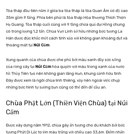
Tòa tháp đầu tiên nằm ở giữa ba tòa tháp là tòa Quan Âm có độ cao
35m gồm 9 tầng. Phía bên phải là tòa tháp Hòa thượng Thích Thiện
Hạ Quang. Tòa tháp cuối cùng với 9 tầng chứa quả đại Hồng chung
có trong lượng 1,2 tấn. Chùa Vạn Linh sở hữu những bức tượng La
Hán được đúc khắc một cách tinh xảo với không gian khoáng đạt và
thoáng mát tại
Núi Cấm
.
Xung quanh của chùa được che phủ bởi màu xanh đầy sức sống
của rừng cây tại
Núi Cấm
hòa quyện với màu trong xanh của nước
hồ Thủy Tiên tạo nên không gian lãng mạn, khung cảnh hữu tinh.
Đây được xem là ngôi chùa linh thiêng, vậy nên ngoài việc chụp
những bức hình tự sướng bạn cũng có thể đến để cầu an.
Chùa Phật Lớn (Thiền Viện Chùa) tại Núi
Cấm
Được xây dựng năm 1912, chùa gây ấn tượng cho du khách bởi bức
tượng Phật Di Lặc to lớn màu trắng với chiều cao 33,6m. Điểm nhấn