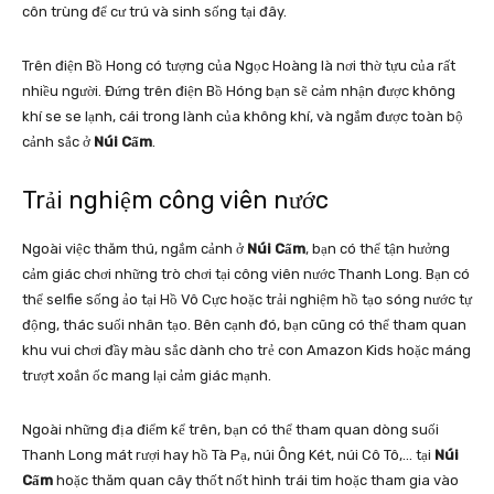
côn trùng để cư trú và sinh sống tại đây.
Trên điện Bồ Hong có tượng của Ngọc Hoàng là nơi thờ tựu của rất
nhiều người. Đứng trên điện Bồ Hóng bạn sẽ cảm nhận được không
khí se se lạnh, cái trong lành của không khí, và ngắm được toàn bộ
cảnh sắc ở
Núi Cấm
.
Trải nghiệm công viên nước
Ngoài việc thăm thú, ngắm cảnh ở
Núi Cấm
, bạn có thể tận hưởng
cảm giác chơi những trò chơi tại công viên nước Thanh Long. Bạn có
thể selfie sống ảo tại Hồ Vô Cực hoặc trải nghiệm hồ tạo sóng nước tự
động, thác suối nhân tạo. Bên cạnh đó, bạn cũng có thể tham quan
khu vui chơi đầy màu sắc dành cho trẻ con Amazon Kids hoặc máng
trượt xoắn ốc mang lại cảm giác mạnh.
Ngoài những địa điểm kể trên, bạn có thể tham quan dòng suối
Thanh Long mát rượi hay hồ Tà Pạ, núi Ông Két, núi Cô Tô,… tại
Núi
Cấm
hoặc thăm quan cây thốt nốt hình trái tim hoặc tham gia vào