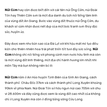
Núi Cấm
hay còn được biết đến với cái tên núi Ông Cấm, núi Đoài
Tốn hay Thiên Cấm sơn là một địa danh du lịch nổi tiếng tâm linh
của vùng đất An Giang. Bước vào vùng đất thuộc núi Ông Cấm, du
khách sẽ cảm nhận được nét đẹp của một bức tranh sơn thủy đặc
sắc, huyền ảo.
Đây được xem như bản sao của Đà Lạt với khí hậu mát mẻ tạo điều
kiện cho thiên nhiên hoa trái phát triển tốt tươi đầy sức sống.
Núi
Cấm
không chỉ nổi tiếng với phong cảnh non nước hữu tình mà còn
là một vùng đất linh thiêng, một địa chỉ hành hương lớn nhất nhì
miền Tây mà bạn không nên bỏ lỡ.
Núi Cấm
nằm ở An Hảo huyện Tịnh Biên của tỉnh An Giang, cách
thành phố Châu Đốc 37km và cách thành phố Long Xuyên khoảng
90km về phía Nam. Núi Đoài Tốn sở hữu ngọn núi cao 705m với chu
vi 28.600m và đây cũng được xem là vùng đất cao nhất của không
chỉ ở Long Xuyên mà còn ở đồng bằng sông Cửu Long.