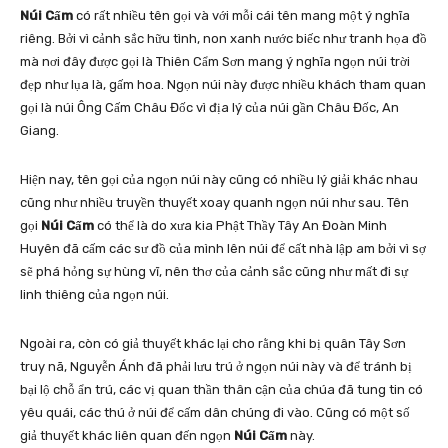
Núi Cấm
có rất nhiều tên gọi và với mỗi cái tên mang một ý nghĩa
riêng. Bởi vì cảnh sắc hữu tình, non xanh nước biếc như tranh họa đồ
mà nơi đây được gọi là Thiên Cẩm Sơn mang ý nghĩa ngọn núi trời
đẹp như lụa là, gấm hoa. Ngọn núi này được nhiều khách tham quan
gọi là núi Ông Cấm Châu Đốc vì địa lý của núi gần Châu Đốc, An
Giang.
Hiện nay, tên gọi của ngọn núi này cũng có nhiều lý giải khác nhau
cũng như nhiều truyền thuyết xoay quanh ngọn núi như sau. Tên
gọi
Núi Cấm
có thể là do xưa kia Phật Thầy Tây An Đoàn Minh
Huyên đã cấm các sư đồ của mình lên núi để cất nhà lập am bởi vì sợ
sẽ phá hỏng sự hùng vĩ, nên thơ của cảnh sắc cũng như mất đi sự
linh thiêng của ngọn núi.
Ngoài ra, còn có giả thuyết khác lại cho rằng khi bị quân Tây Sơn
truy nã, Nguyễn Ánh đã phải lưu trú ở ngọn núi này và để tránh bị
bại lộ chỗ ẩn trú, các vị quan thần thân cận của chúa đã tung tin có
yêu quái, các thú ở núi để cấm dân chúng đi vào. Cũng có một số
giả thuyết khác liên quan đến ngọn
Núi Cấm
này.