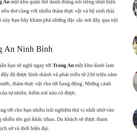
g An
một khu quần thể danh thắng nổi tiếng nhất hiện
Cuộc
 nên thơ cùng với nhiều thảm thực vật và hệ sinh thái
ơi này bạn hãy khám phá những đặc sắc nơi đây qua nội
ng An Ninh Bình
sống
hắn bạn sẽ nghĩ ngay tới
Tràng An
một khu danh lam
đây đã được hình thành và phát triển từ 250 triệu năm
g nước, thảm thực vật cho tới hang động. Những cảnh
vô
của tự nhiên, hiếm nơi nào có được.
ng tới cho bạn nhiều trải nghiệm thú vị nhất nhờ vào
g nhiều tên gọi khác nhau. Du khách sẽ được tham
vàn
ịch sử và thời hiện đại.