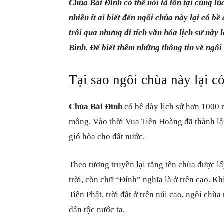
Chùa Bái Đính có thể nói là tồn tại cùng lúc
nhiên ít ai biết đến ngôi chùa này lại có b
trôi qua nhưng di tích văn hóa lịch sử này
Bình. Để biết thêm những thông tin về ngôi 
Tại sao ngôi chùa này lại c
Chùa Bái Đính
có bề dày lịch sử hơn 1000 
mông. Vào thời Vua Tiên Hoàng đã thành lập
gió hòa cho đất nước.
Theo tương truyền lại rằng tên chùa được lấ
trời, còn chữ “Đính” nghĩa là ở trên cao. Kh
Tiên Phật, trời đất ở trên núi cao, ngôi chù
dân tộc nước ta.