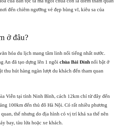
 hóa của dân tộc ta mà ngôi chùa còn là điểm tham quan
 nơi đến chiêm ngưỡng vẻ đẹp hùng vĩ, kiêu sa của
ằm ở đâu?
văn hóa du lịch mang tâm linh nổi tiếng nhất nước.
ng An đã tạo dựng lên 1 ngôi
chùa Bái Đính
nổi bật ở
bật thu hút hàng ngàn lượt du khách đến tham quan
ia Viễn tại tỉnh Ninh Bình, cách 12km chỉ từ đây đến
oảng 100km đến thủ đô Hà Nội. Có rất nhiều phương
quan, thế nhưng do địa hình có vị trí khá xa thế nên
áy bay, tàu lửa hoặc xe khách.