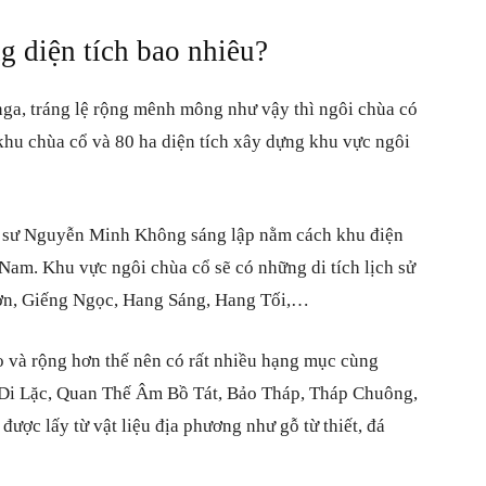
g diện tích bao nhiêu?
nga, tráng lệ rộng mênh mông như vậy thì ngôi chùa có
 khu chùa cổ và 80 ha diện tích xây dựng khu vực ngôi
n sư Nguyễn Minh Không sáng lập nằm cách khu điện
am. Khu vực ngôi chùa cổ sẽ có những di tích lịch sử
ơn, Giếng Ngọc, Hang Sáng, Hang Tối,…
o và rộng hơn thế nên có rất nhiều hạng mục cùng
t Di Lặc, Quan Thế Âm Bồ Tát, Bảo Tháp, Tháp Chuông,
ược lấy từ vật liệu địa phương như gỗ từ thiết, đá