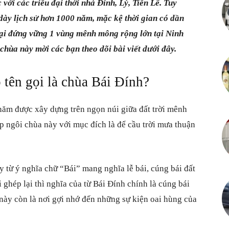
 với các triều đại thời nhà Đinh, Lý, Tiền Lê. Tuy
Cuộc
ề dày lịch sử hơn 1000 năm, mặc kệ thời gian có dần
 lại đứng vững 1 vùng mênh mông rộng lớn tại Ninh
chùa này mời các bạn theo dõi bài viết dưới đây.
ó tên gọi là chùa Bái Đính?
sống
năm được xây dựng trên ngọn núi giữa đất trời mênh
 ngôi chùa này với mục đích là để cầu trời mưa thuận
vô
y từ ý nghĩa chữ “Bái” mang nghĩa lễ bái, cúng bái đất
i ghép lại thì nghĩa của từ Bái Đính chính là cúng bái
a này còn là nơi gợi nhớ đến những sự kiện oai hùng của
vàn