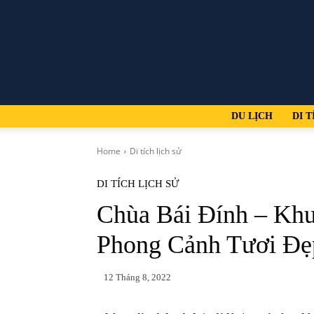
DU LỊCH
DI T
Home
Di tích lịch sử
DI TÍCH LỊCH SỬ
Chùa Bái Đính – Khu
Phong Cảnh Tươi Đẹ
12 Tháng 8, 2022