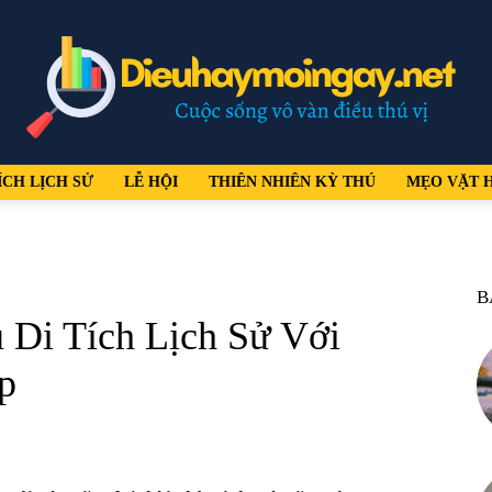
ÍCH LỊCH SỬ
LỄ HỘI
THIÊN NHIÊN KỲ THÚ
MẸO VẶT 
dieuhaymoingay.net
B
 Di Tích Lịch Sử Với
p
–