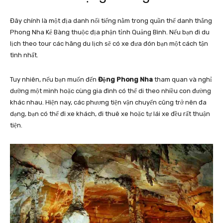
Đây chính là một địa danh nổi tiếng nằm trong quần thể danh thắng
Phong Nha Kẻ Bàng thuộc địa phận tỉnh Quảng Bình. Nếu bạn đi du
lịch theo tour các hãng du lịch sẽ có xe đưa đón bạn một cách tận
tình nhất.
Tuy nhiên, nếu bạn muốn đến
Động Phong Nha
tham quan và nghỉ
dưỡng một mình hoặc cùng gia đình có thể di theo nhiều con đường
khác nhau. Hiện nay, các phương tiện vận chuyển cũng trở nên đa
dạng, bạn có thể đi xe khách, đi thuê xe hoặc tự lái xe đều rất thuận
tiện.