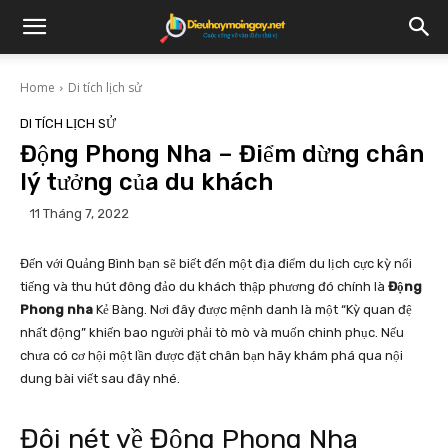
Home
Di tích lịch sử
DI TÍCH LỊCH SỬ
Động Phong Nha – Điểm dừng chân
lý tưởng của du khách
11 Tháng 7, 2022
Đến với Quảng Bình bạn sẽ biết đến một địa điểm du lịch cực kỳ nổi
tiếng và thu hút đông đảo du khách thập phương đó chính là
Động
Phong nha
Kẻ Bàng. Nơi đây được mệnh danh là một “Kỳ quan đệ
nhất động” khiến bao người phải tò mò và muốn chinh phục. Nếu
chưa có cơ hội một lần được đặt chân bạn hãy khám phá qua nội
dung bài viết sau đây nhé.
Đôi nét về Động Phong Nha