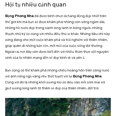
Hội tụ nhiều cảnh quan
Động Phong Nha
đã được bình chọn là hang động đẹp nhất trên
thế giới khi mà bạn sẽ được khám phá những con sông ngầm dài,
những hồ nước đẹp trong xanh long lanh in bóng người, những
thạch nhũ kỳ ảo cùng với nhiều điều thú vị khác. Những tiêu chí này
xứng đáng cho một cuộc khám phá và trải nghiệm với thiên nhiên,
giúp quên đi những bận rộn, mệt mỏi của cuộc sống đời thường.
Ngoài ra, nơi đây còn được biết đến với nhiều thảm thực vật nguyên
sinh của tự nhiên mang đến vẻ đẹp bình dị và yên ả.
Bạn cũng có thể khám phá những chiều hoàng hôn trên sông nước
với ánh nắng ngả vàng nhẹ thật tuyệt vời tại
Động Phong Nha
.
Cùng với đó là những khối sương mù ảo diệu vào mỗi sớm mai với
giọt sương long lanh tô thêm vẻ đẹp của thiên nhiên, đất trời.