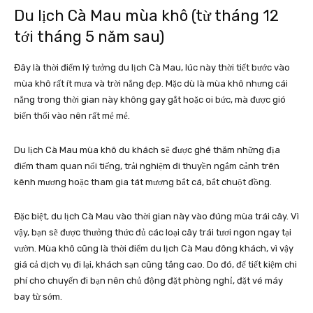
Du lịch Cà Mau mùa khô (từ tháng 12
tới tháng 5 năm sau)
Đây là thời điểm lý tưởng du lịch Cà Mau, lúc này thời tiết bước vào
mùa khô rất ít mưa và trời nắng đẹp. Mặc dù là mùa khô nhưng cái
nắng trong thời gian này không gay gắt hoặc oi bức, mà được gió
biển thổi vào nên rất mẻ mẻ.
Du lịch Cà Mau mùa khô du khách sẽ được ghé thăm những địa
điểm tham quan nổi tiếng, trải nghiệm đi thuyền ngắm cảnh trên
kênh mương hoặc tham gia tát mương bắt cá, bắt chuột đồng.
Đặc biệt, du lịch Cà Mau vào thời gian này vào đúng mùa trái cây. Vì
vậy, bạn sẽ được thưởng thức đủ các loại cây trái tươi ngon ngay tại
vườn. Mùa khô cũng là thời điểm du lịch Cà Mau đông khách, vì vậy
giá cả dịch vụ đi lại, khách sạn cũng tăng cao. Do đó, để tiết kiệm chi
phí cho chuyến đi bạn nên chủ động đặt phòng nghỉ, đặt vé máy
bay từ sớm.