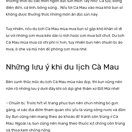
thưởng thức đủ các món ngon đặc sản miền Tây như: Cá sặc, bông
điên điển, cá linh, bông súng… Nếu tới Cà Mau vào mùa khô bạn sẽ
không được thưởng thức những món ăn đặc sản này.
Tuy nhiên, nếu du lịch Cà Mau mùa mưa bạn sẽ gặp khó khăn về đi
lại với những cơn mưa kéo dài rả rích hoặc cơn mưa bất chợt. Du lịch
Cà Mau mùa mưa có chi phí rẻ hơn, tuy nhiên bạn nên chuẩn bị áo
mưa, ô che và mũ nón để phòng cơn mưa nhé.
Những lưu ý khi du lịch Cà Mau
Bên cạnh thắc mắc du lịch Cà Mau mùa nào đẹp, thì bạn cũng nên
nắm rõ những lưu ý dưới đây khi có dịp ghé thăm xứ Đất Mũi nhé!
– Chuẩn bị: Trước hết về trang phục bạn nên chọn những bộ gọn
gàng, vì các địa điểm tham quan chủ yếu là vùng sông nước và đầm
lầy. Bạn cũng nên mang theo áo khoác để tránh côn trùng ở Cà
Mau. Ngoài ra, bạn cũng nên mang theo thuốc xịt chống côn trùng
và thoa kem chống nắng.