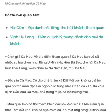
Những lưu ý khi du lịch Cà Mau
Có thể bạn quan tâm:
Núi Cấm – Địa danh nổi tiếng thu hút khách tham quan
Vịnh Hạ Long – Điểm du lịch lý tưởng dành cho mọi du
khách
– Chơi gì ở Cà Mau: Về địa điểm tham quan ở Cà Mau bạn có rất
nhiều sự lựa chọn như: Rừng U Minh Hạ, Hòn Đá Bạc, chợ nổi Cà Mau,
biển Khai Long, vườn chim Tư Na Năm Căn, mũi Cà Mau…
– Đặc sản Cà Mau: Có dịp ghé thăm xứ Đất Mũi bạn không thể bỏ
qua những món đặc sản ngon nức tiếng như: Cháo cá kèo, Ba khía
Rạch Gốc, cua Cà Mau, chả trứng mực, cá lóc nướng trui,…
– Mua quà: Bạn có thể tham khảo các loại đặc sản Cà Mau làm quà
như: Tôm đất khô, khô cá sặc, mắm cá lóc, mật ong rừng U Minh, dưa