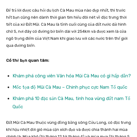
Để trả lời được câu hỏi du lịch Cà Mau mùa nào đẹp nhất, thì trước
hết bạn cũng nên dành thời gian tìm hiểu đôi nét về đặc trưng thời
tiết của xứ Đất Mũi. Cà Mau là tỉnh cuối cùng của đất nước dải hình
chữ S, nơi đây có đường bờ biển dài với 254km và được xem là cửa
ngõ trọng điểm của Việt Nam khi giao lưu với các nước trên thế giới
qua đường biển.
Có thể bạn quan tâm:
Khám phá công viên Văn hóa Mũi Cà Mau có gì hấp dẫn?
Mốc tọa độ Mũi Cà Mau – Chinh phục cực Nam Tổ quốc
Khám phá 10 đặc sản Cà Mau, tinh hoa vùng đất nam Tổ
Quốc
Đất Mũi Cà Mau thuộc vùng đồng bằng sông Cửu Long, có đặc trưng
khí hậu nhiệt đới gió mùa cận xích đạo và được chia thành hai mùa
chính là: Mùa khô (từ tháng 12 tới tháng 4) và mùa mưa (từ tháng 5