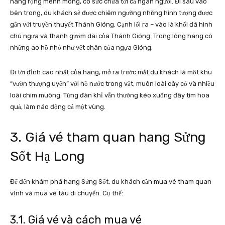
hang rộng mênh mông, có sức chứa tới cả ngàn người. Đi sâu vào
bên trong, du khách sẽ được chiêm ngưỡng những hình tượng được
gắn với truyền thuyết Thánh Gióng. Cạnh lối ra – vào là khối đá hình
chú ngựa và thanh gươm dài của Thánh Gióng. Trong lòng hang có
những ao hồ nhỏ như vết chân của ngựa Gióng.
Đi tới đỉnh cao nhất của hang, mở ra trước mắt du khách là một khu
“vườn thượng uyển” với hồ nước trong vắt, muôn loài cây cỏ và nhiều
loài chim muông. Từng đàn khỉ vẫn thường kéo xuống đây tìm hoa
quả, làm náo động cả một vùng.
3. Giá vé tham quan hang Sửng
Sốt Hạ Long
Để đến khám phá hang Sửng Sốt, du khách cần mua vé tham quan
vịnh và mua vé tàu di chuyển. Cụ thể:
3.1. Giá vé và cách mua vé