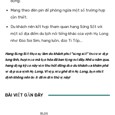
động;
Mang theo đèn pin để phòng ngừa một số trường hợp
cần thiết;
Du khách nên kết hợp tham quan hang Sửng Sốt với
một số địa điểm du lịch nổi tiếng khác của vịnh Hạ Long
như: Đảo Soi Sim, hang luồn, đảo Ti Tốp,…
Hang Sửng Sốt thực sự làm du khách phải “sửng sốt” trước vẻ đẹp
lung linh, huyền ảo mà tạo hóa đã ban tặng nơi đây. Nhiều năm qua,
hang động kỳ ảo này vẫn thu hút đông đảo du khách ưa khám phá
vẻ đẹp của vịnh Hạ Long. Vì vậy, nếu ghé đến Hạ Long, bạn nhất
định không nên bỏ lỡ điểm đến thú vị này!
BÀI VIẾT GẦN ĐÂY
BLOG