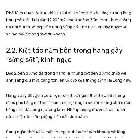
Phải lách qua một khe đá hẹp thì du khách mới vào được trong lòng
hang với diện tích gần 12.200m2, cao khoảng 30m. Men theo đường
đá dài 800m, vẻ đẹp của hang Sửng Sốt dần hiện lên đầy huyền ảo
và mê hoặc trong mắt du khách.
2.2. Kiệt tác nằm bên trong hang gây
“sửng sốt”, kinh ngạc
Dọc 2 bên đường đá trong hang là những cột đèn đường thấp với
ánh sáng dịu mắt, càng tôn lên vẻ đẹp của thắng cảnh Hạ Long này.
Hang Sửng Sốt gồm có 2 ngăn chính. Ở ngăn thứ nhất, trần hang
được phủ bằng một lớp “thảm nhung” óng mượt với những chùm đèn
bằng nhũ đá sáng rực long lanh. Những tượng đá, voi, hoa lá, hải
cẩu,… hiện lên sống động, hấp dẫn du khách.
Sang ngăn thứ hai là một khung cảnh hoàn toàn khác lạ với lòng