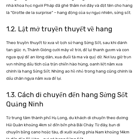
nhà khoa học người Pháp đã ghé thăm nơi đây và đặt tên cho hang
là “Grotte de la surprise” – hang động của sự ngạc nhiên, sửng sốt.
1.2. Lật mở truyền thuyết về hang
Theo truyền thuyết từ xưa về lịch sử hang Sửng Sốt, sau khi đánh
tan giặc n, Thánh Gióng cưỡi mây về trời, để lại thanh gươm và con
ngựa quý để an lòng dân, xua đuổi tà ma và quỷ dữ. Nơi lưu giữ trọn
vẹn những dấu tích của trận chiến hào hùng, oanh liệt năm xưa
chính là hang Sửng Sốt. Những ao hồ nhỏ trong hang cũng chính là
dấu chân ngựa năm xưa để lại.
1.3. Cách di chuyển đến hang Sửng Sốt
Quảng Ninh
Từ trung tâm thành phố Hạ Long, du khách di chuyển theo đường
Hải Quân khoảng 4km sẽ đến bến phà Bãi Cháy. Từ đây, bạn di
chuyển bằng cano hoặc tàu, đi xuôi xuống phía Nam khoảng 14km