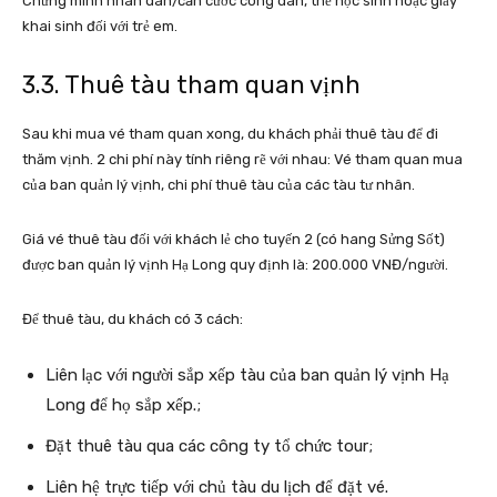
Chứng minh nhân dân/căn cước công dân, thẻ học sinh hoặc giấy
khai sinh đối với trẻ em.
3.3. Thuê tàu tham quan vịnh
Sau khi mua vé tham quan xong, du khách phải thuê tàu để đi
thăm vịnh. 2 chi phí này tính riêng rẽ với nhau: Vé tham quan mua
của ban quản lý vịnh, chi phí thuê tàu của các tàu tư nhân.
Giá vé thuê tàu đối với khách lẻ cho tuyến 2 (có hang Sửng Sốt)
được ban quản lý vịnh Hạ Long quy định là: 200.000 VNĐ/người.
Để thuê tàu, du khách có 3 cách:
Liên lạc với người sắp xếp tàu của ban quản lý vịnh Hạ
Long để họ sắp xếp.;
Đặt thuê tàu qua các công ty tổ chức tour;
Liên hệ trực tiếp với chủ tàu du lịch để đặt vé.