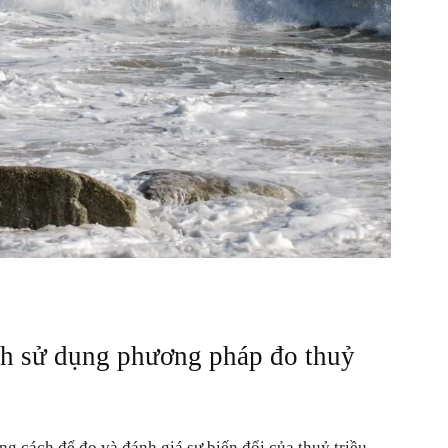
ch sử dụng phương pháp đo thuỷ
g cách để đo và đánh giá sự biến đổi của thuỷ triều.