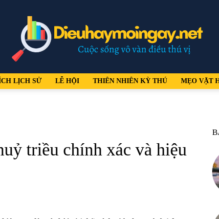
ÍCH LỊCH SỬ
LỄ HỘI
THIÊN NHIÊN KỲ THÚ
MẸO VẶT 
dieuhaymoingay.net
B
uỷ triều chính xác và hiệu
–