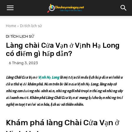
Home
Di tích lịch sử
DI TÍCH LỊCH SỬ
Làng chài Cửa Vạn ở Vịnh Hạ Long
có điểm gì hấp dẫn?
6 Tháng 3, 2023
Làng Chài Cửa Vạn ở
Vịnh Hạ Long
là một địa điểm du lịch hấp dẫn với nhiều
điều thú vị để khám phá. Nằm trên bờ biển của Vịnh Hạ Long, làng này có
những con đường nhỏ xinh xắn, những ngôi nhà truyền thống và những cây
cối xanh mướt. Khám phá Làng Chài Cửa Vạn sẽ mang lại cho bạn những trải
nghiệm tuyệt vời về văn hóa, lịch sử và thiên nhiên.
Khám phá làng Chài Cửa Vạn ở