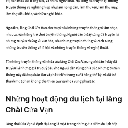
sứ, đan móc, đồ trang sức, và nhiều nghề khác. Họ cũng đã truyền lại những
truyền thống về nghề nghiệp như làm nông dân, làm thợ rèn, làm thợ may,
làm thợ điêu khắc, và nhiều nghề khác.
Ngoài ra, làng Chài Cửa Vạn còn truyền lại những truyền thống về âm nhạc,
nhạc cụ, và những trò chơi truyền thống. Người dân ở đây cũng đã truyền lại
những truyền thống về văn hóa, như những truyền thống về cách sống,
những truyền thống về lễ hội, và những truyền thống về nghệ thuật.
Từ những truyền thống văn hóa của làng Chài Cửa Vạn, người dân ở đây đã
truyền lại những giá trị quý báu cho người dân vùng phía Bắc. Những truyền
thống này đã được bảo tồn và phát triển trong suốt hàng thế kỷ, và đã trở
thành một phần không thể thiếu của văn hóa vùng phía Bắc.
Những hoạt động du lịch tại làng
Chài Cửa Vạn
Làng chài Cửa Vạn ở Vịnh Hạ Long là một trong những địa điểm du lịch hấp