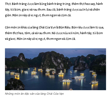
Thịt. Bánh tráng được làm bằng bánh tráng trứng, thêm thịt heo xay, hành
tây, tỏi băm, gia vị và rau thơm. Sau đó, bánh tráng được cuốn lại và chiên
giòn. Món ăn này có vị ngọt, thơm ngon và đậm đà.
Còn món ăn khác của làng Chài Cửa Vạn là Bún Riêu. Bún riêu được làm từ cua,
thêm thịt heo, tôm, cá và rau thơm. Nó được nấu với nấm, hành tây, tỏi băm
và gia vị. Món ăn này có vị ngọt, thơm ngon và đậm đà.
Những món ăn đặc sản của làng Chài Cửa Vạn