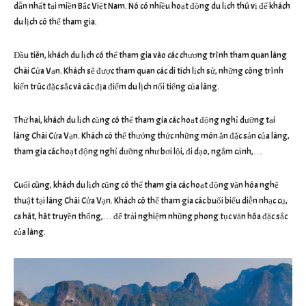
dẫn nhất tại miền Bắc Việt Nam. Nó có nhiều hoạt động du lịch thú vị để khách
du lịch có thể tham gia.
Đầu tiên, khách du lịch có thể tham gia vào các chương trình tham quan làng
Chài Cửa Vạn. Khách sẽ được tham quan các di tích lịch sử, những công trình
kiến trúc đặc sắc và các địa điểm du lịch nổi tiếng của làng.
Thứ hai, khách du lịch cũng có thể tham gia các hoạt động nghỉ dưỡng tại
làng Chài Cửa Vạn. Khách có thể thưởng thức những món ăn đặc sản của làng,
tham gia các hoạt động nghỉ dưỡng như bơi lội, đi dạo, ngắm cảnh,…
Cuối cùng, khách du lịch cũng có thể tham gia các hoạt động văn hóa nghệ
thuật tại làng Chài Cửa Vạn. Khách có thể tham gia các buổi biểu diễn nhạc cụ,
ca hát, hát truyền thống,… để trải nghiệm những phong tục văn hóa đặc sắc
của làng.