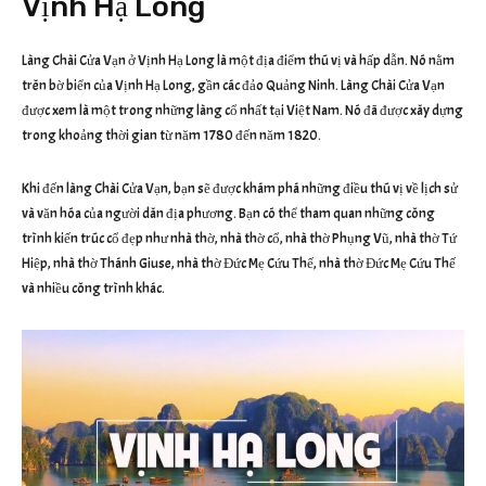
Vịnh Hạ Long
Làng Chài Cửa Vạn ở Vịnh Hạ Long là một địa điểm thú vị và hấp dẫn. Nó nằm
trên bờ biển của Vịnh Hạ Long, gần các đảo Quảng Ninh. Làng Chài Cửa Vạn
được xem là một trong những làng cổ nhất tại Việt Nam. Nó đã được xây dựng
trong khoảng thời gian từ năm 1780 đến năm 1820.
Khi đến làng Chài Cửa Vạn, bạn sẽ được khám phá những điều thú vị về lịch sử
và văn hóa của người dân địa phương. Bạn có thể tham quan những công
trình kiến trúc cổ đẹp như nhà thờ, nhà thờ cổ, nhà thờ Phụng Vũ, nhà thờ Tứ
Hiệp, nhà thờ Thánh Giuse, nhà thờ Đức Mẹ Cứu Thế, nhà thờ Đức Mẹ Cứu Thế
và nhiều công trình khác.