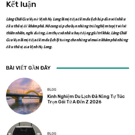
Kết luận
Làng Chài Cửa Vạn ở Vịnh Hạ Long là một địa điểm du lịch hấp dẫn với nhiều
điều thú vị để khám phá. Nó cung cấp cho bạn những trải nghiệm tuyệt vời về
thiên nhiên, nghỉ dưỡng, ẩm thực và nhiều hoạt động giải trí khác. Làng Chài
Cửa Vạn là một địa điểm du lịch lý tưởng cho những ai muốn khám phá những
điều thú vị của Vịnh Hạ Long.
BÀI VIẾT GẦN ĐÂY
BLOG
Kinh Nghiệm Du Lịch Đà Nẵng Tự Túc
Trọn Gói Từ A Đến Z 2026
BLOG