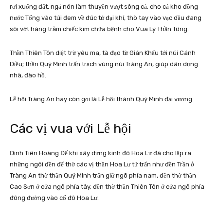
rơi xuống đất, ngả nón làm thuyền vượt sông cả, cho cả kho đồng
nước Tống vào túi đem về đúc tứ đại khí, thò tay vào vạc dầu đang
sôi vớt hàng trăm chiếc kim chữa bệnh cho Vua Lý Thần Tông.
Thần Thiên Tôn diệt trừ yêu ma, tà đạo từ Gián Khẩu tới núi Cánh
Diều; thần Quý Minh trấn trạch vùng núi Tràng An, giúp dân dựng
nhà, đào hồ.
Lễ hội Tràng An hay còn gọi là Lễ hội thánh Quý Minh đại vương
Các vị vua với Lễ hội
Đinh Tiên Hoàng Đế khi xây dựng kinh đô Hoa Lư đã cho lập ra
những ngôi đền để thờ các vị thần Hoa Lư tứ trấn như đền Trần ở
Tràng An thờ thần Quý Minh trấn giữ ngõ phía nam, đền thờ thần
Cao Sơn ở cửa ngõ phía tây, đền thờ thần Thiên Tôn ở cửa ngõ phía
đông đường vào cố đô Hoa Lư.