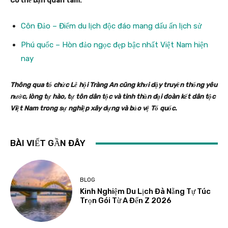
Có thể bạn quan tâm:
Côn Đảo – Điểm du lịch độc đáo mang dấu ấn lịch sử
Phú quốc – Hòn đảo ngọc đẹp bậc nhất Việt Nam hiện
nay
Thông qua tổ chức Lễ hội Tràng An cũng khơi dậy truyền thống yêu
nước, lòng tự hào, tự tôn dân tộc và tinh thần đại đoàn kết dân tộc
Việt Nam trong sự nghiệp xây dựng và bảo vệ Tổ quốc.
BÀI VIẾT GẦN ĐÂY
BLOG
Kinh Nghiệm Du Lịch Đà Nẵng Tự Túc
Trọn Gói Từ A Đến Z 2026