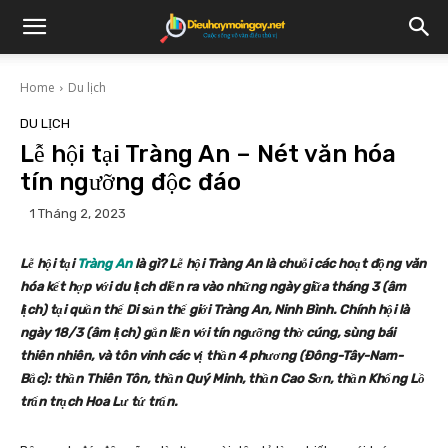
Home
Du lịch
DU LỊCH
Lễ hội tại Tràng An – Nét văn hóa
tín ngưỡng độc đáo
1 Tháng 2, 2023
Lễ hội tại
Tràng An
là gì? Lễ hội Tràng An là chuỗi các hoạt động văn
hóa kết hợp với du lịch diễn ra vào những ngày giữa tháng 3 (âm
lịch) tại quần thể Di sản thế giới Tràng An, Ninh Bình. Chính hội là
ngày 18/3 (âm lịch) gắn liền với tín ngưỡng thờ cúng, sùng bái
thiên nhiên, và tôn vinh các vị thần 4 phương (Đông-Tây-Nam-
Bắc): thần Thiên Tôn, thần Quý Minh, thần Cao Sơn, thần Khổng Lồ
trấn trạch Hoa Lư tứ trấn.