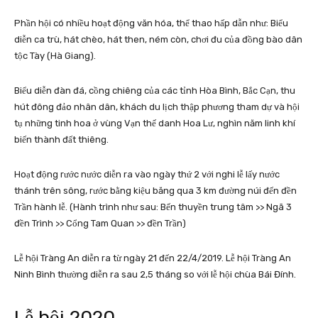
Phần hội có nhiều hoạt động văn hóa, thể thao hấp dẫn như: Biểu
diễn ca trù, hát chèo, hát then, ném còn, chơi đu của đồng bào dân
tộc Tày (Hà Giang).
Biểu diễn đàn đá, cồng chiêng của các tỉnh Hòa Bình, Bắc Cạn, thu
hút đông đảo nhân dân, khách du lịch thập phương tham dự và hội
tụ những tinh hoa ở vùng Vạn thế danh Hoa Lư, nghìn năm linh khí
biến thành đất thiêng.
Hoạt động rước nước diễn ra vào ngày thứ 2 với nghi lễ lấy nước
thánh trên sông, rước bằng kiệu băng qua 3 km đường núi đến đền
Trần hành lễ. (Hành trình như sau: Bến thuyền trung tâm >> Ngã 3
đền Trình >> Cổng Tam Quan >> đền Trần)
Lễ hội Tràng An diễn ra từ ngày 21 đến 22/4/2019. Lễ hội Tràng An
Ninh Bình thường diễn ra sau 2,5 tháng so với lễ hội chùa Bái Đính.
Lễ hội 2020