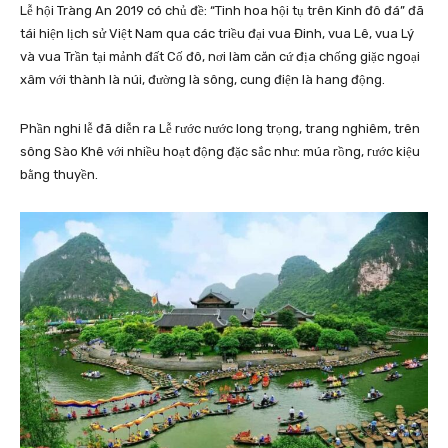
Lễ hội Tràng An 2019 có chủ đề: “Tinh hoa hội tụ trên Kinh đô đá” đã
tái hiện lịch sử Việt Nam qua các triều đại vua Đinh, vua Lê, vua Lý
và vua Trần tại mảnh đất Cố đô, nơi làm căn cứ địa chống giặc ngoại
xâm với thành là núi, đường là sông, cung điện là hang động.
Phần nghi lễ đã diễn ra Lễ rước nước long trọng, trang nghiêm, trên
sông Sào Khê với nhiều hoạt động đặc sắc như: múa rồng, rước kiệu
bằng thuyền.