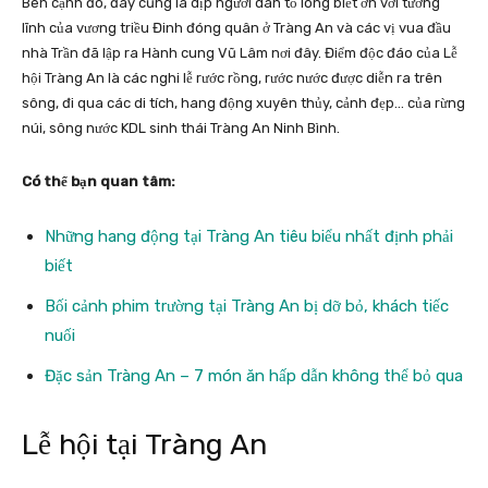
Bên cạnh đó, đây cũng là dịp người dân tỏ lòng biết ơn với tướng
lĩnh của vương triều Đinh đóng quân ở Tràng An và các vị vua đầu
nhà Trần đã lập ra Hành cung Vũ Lâm nơi đây. Điểm độc đáo của Lễ
hội Tràng An là các nghi lễ rước rồng, rước nước được diễn ra trên
sông, đi qua các di tích, hang động xuyên thủy, cảnh đẹp… của rừng
núi, sông nước KDL sinh thái Tràng An Ninh Bình.
Có thể bạn quan tâm:
Những hang động tại Tràng An tiêu biểu nhất định phải
biết
Bối cảnh phim trường tại Tràng An bị dỡ bỏ, khách tiếc
nuối
Đặc sản Tràng An – 7 món ăn hấp dẫn không thể bỏ qua
Lễ hội tại Tràng An