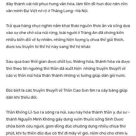
đây thành cái nôi phục hưng văn hóa, làm tiền đề hun đúc nên nền
văn minh Đại Việt nở rộ ở Thăng Long- Hà Nội.
Trải qua hàng chục nghìn năm khai thác nguồn thức ăn và sống dựa
vào sự che chở của núi rừng, loài người ở Tràng An đã chứng kiến
nhiều biến đổi về tự nhiên, những hiện tượng lạ chưa thể giải thích,
được lưu truyền từ thế hệ này sang thế hệ khác
Sau qua bao thời gian được chắt lọc, thiêng hóa, thánh hóa và được
thờ theo tín ngưỡng thờ thần đã xuất hiện những truyền thuyết về
các vị thần núi hóa thân thành những vị tướng giúp dân giữ nước.
Đặc biệt là các truyền thuyết về Thần Cao Sơn tìm ra cây báng giúp
dân khi thiếu đói.
Thần Khổng Lồ tạo ra sông ra núi, sau này hóa thành thần y, đại sư –
thánh Nguyễn Minh Không gây dựng vườn thuốc sống Sinh Dược
chữa bệnh cứu người, gom đồng đúc chuông dựng nhiều chùa thờ
phật, khi tu thiền đắc đạo có thể đi mây về gió, niệm chú cho chim lạ