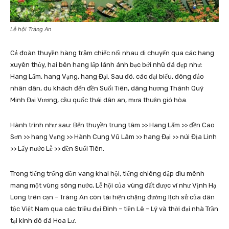
Lễ hội Tràng An
Cả đoàn thuyền hàng trăm chiếc nối nhau di chuyển qua các hang
xuyên thủy, hai bên hang lấp lánh ánh bạc bởi nhũ đá đẹp như:
Hang Lấm, hang Vạng, hang Đại. Sau đó, các đại biểu, đông đảo
nhân dân, du khách đến đền Suối Tiên, dâng hương Thánh Quý
Minh Đại Vương, cầu quốc thái dân an, mưa thuận gió hòa.
Hành trình như sau: Bến thuyền trung tâm >> Hang Lấm >> đền Cao
Sơn >> hang Vạng >> Hành Cung Vũ Lâm >> hang Đại >> núi Địa Linh
>> Lấy nước Lễ >> đền Suối Tiên.
Trong tiếng trống dồn vang khai hội, tiếng chiêng dập dìu mênh
mang một vùng sông nước, Lễ hội của vùng đất được ví như Vịnh Hạ
Long trên cạn – Tràng An còn tái hiện chặng đường lịch sử của dân
tộc Việt Nam qua các triều đại Đinh – tiền Lê – Lý và thời đại nhà Trần
tại kinh đô đá Hoa Lư.