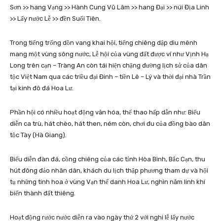
Sơn >> hang Vạng >> Hành Cung Vũ Lâm >> hang Đại >> núi Địa Linh
>> Lấy nước Lễ >> đền Suối Tiên.
Trong tiếng trống dồn vang khai hội, tiếng chiêng dập dìu mênh
mang một vùng sông nước, Lễ hội của vùng đất được ví như Vịnh Hạ
Long trên cạn – Tràng An còn tái hiện chặng đường lịch sử của dân
tộc Việt Nam qua các triều đại Đinh – tiền Lê – Lý và thời đại nhà Trần
tại kinh đô đá Hoa Lư.
Phần hội có nhiều hoạt động văn hóa, thể thao hấp dẫn như: Biểu
diễn ca trù, hát chèo, hát then, ném còn, chơi đu của đồng bào dân
tộc Tày (Hà Giang).
Biểu diễn đàn đá, cồng chiêng của các tỉnh Hòa Bình, Bắc Cạn, thu
hút đông đảo nhân dân, khách du lịch thập phương tham dự và hội
tụ những tinh hoa ở vùng Vạn thế danh Hoa Lư, nghìn năm linh khí
biến thành đất thiêng.
Hoạt động rước nước diễn ra vào ngày thứ 2 với nghi lễ lấy nước