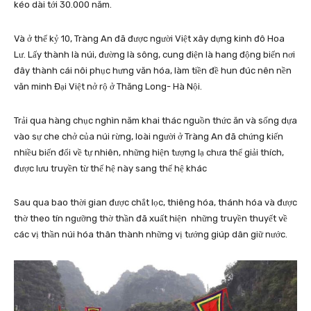
kéo dài tới 30.000 năm.
Và ở thế kỷ 10, Tràng An đã được người Việt xây dựng kinh đô Hoa
Lư. Lấy thành là núi, đường là sông, cung điện là hang động biến nơi
đây thành cái nôi phục hưng văn hóa, làm tiền đề hun đúc nên nền
văn minh Đại Việt nở rộ ở Thăng Long- Hà Nội.
Trải qua hàng chục nghìn năm khai thác nguồn thức ăn và sống dựa
vào sự che chở của núi rừng, loài người ở Tràng An đã chứng kiến
nhiều biến đổi về tự nhiên, những hiện tượng lạ chưa thể giải thích,
được lưu truyền từ thế hệ này sang thế hệ khác
Sau qua bao thời gian được chắt lọc, thiêng hóa, thánh hóa và được
thờ theo tín ngưỡng thờ thần đã xuất hiện những truyền thuyết về
các vị thần núi hóa thân thành những vị tướng giúp dân giữ nước.