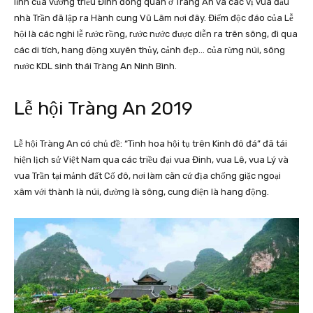
lĩnh của vương triều Đinh đóng quân ở Tràng An và các vị vua đầu
nhà Trần đã lập ra Hành cung Vũ Lâm nơi đây. Điểm độc đáo của Lễ
hội là các nghi lễ rước rồng, rước nước được diễn ra trên sông, đi qua
các di tích, hang động xuyên thủy, cảnh đẹp… của rừng núi, sông
nước KDL sinh thái Tràng An Ninh Bình.
Lễ hội Tràng An 2019
Lễ hội Tràng An có chủ đề: “Tinh hoa hội tụ trên Kinh đô đá” đã tái
hiện lịch sử Việt Nam qua các triều đại vua Đinh, vua Lê, vua Lý và
vua Trần tại mảnh đất Cố đô, nơi làm căn cứ địa chống giặc ngoại
xâm với thành là núi, đường là sông, cung điện là hang động.