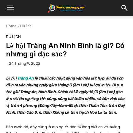
Home
Du lịch
DU LỊCH
Lễ hội Tràng An Ninh Bình là gì? Có
những gì đặc sắc?
24 Tháng 9, 2022
Lễ hội
Tràng An
là chuỗi các hoạt động văn hóa kết hợp với du lịch
diễn ra vào những ngày giữa tháng 3 (âm lịch) tại quần thể Di sản
thế giới Tràng An, Ninh Bình. Chính hội là ngày 18/3 (âm lịch) gắn
liền với tín ngưỡng thờ cúng, sùng bái thiên nhiên, và tôn vinh các
vị thần 4 phương (Đông-Tây-Nam-Bắc): thần Thiên Tôn, thần Quý
Minh, thần Cao Sơn, thần Khổng Lồ trấn trạch Hoa Lư tứ trấn.
Bên cạnh đó, đây cũng là dịp người dân tỏ lòng biết ơn với tướng