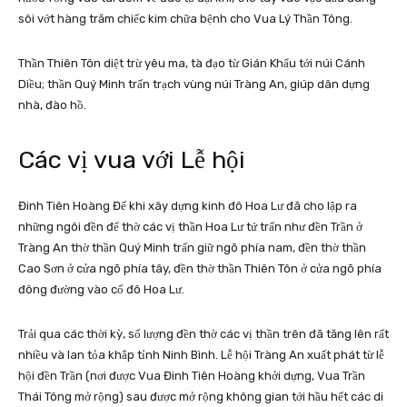
sôi vớt hàng trăm chiếc kim chữa bệnh cho Vua Lý Thần Tông.
Thần Thiên Tôn diệt trừ yêu ma, tà đạo từ Gián Khẩu tới núi Cánh
Diều; thần Quý Minh trấn trạch vùng núi Tràng An, giúp dân dựng
nhà, đào hồ.
Các vị vua với Lễ hội
Đinh Tiên Hoàng Đế khi xây dựng kinh đô Hoa Lư đã cho lập ra
những ngôi đền để thờ các vị thần Hoa Lư tứ trấn như đền Trần ở
Tràng An thờ thần Quý Minh trấn giữ ngõ phía nam, đền thờ thần
Cao Sơn ở cửa ngõ phía tây, đền thờ thần Thiên Tôn ở cửa ngõ phía
đông đường vào cố đô Hoa Lư.
Trải qua các thời kỳ, số lượng đền thờ các vị thần trên đã tăng lên rất
nhiều và lan tỏa khắp tỉnh Ninh Bình. Lễ hội Tràng An xuất phát từ lễ
hội đền Trần (nơi được Vua Đinh Tiên Hoàng khởi dựng, Vua Trần
Thái Tông mở rộng) sau được mở rộng không gian tới hầu hết các di