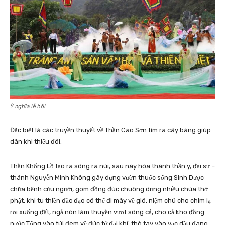
Ý nghĩa lễ hội
Đặc biệt là các truyền thuyết về Thần Cao Sơn tìm ra cây báng giúp
dân khi thiếu đói.
Thần Khổng Lồ tạo ra sông ra núi, sau này hóa thành thần y, đại sư –
thánh Nguyễn Minh Không gây dựng vườn thuốc sống Sinh Dược
chữa bệnh cứu người, gom đồng đúc chuông dựng nhiều chùa thờ
phật, khi tu thiền đắc đạo có thể đi mây về gió, niệm chú cho chim lạ
rơi xuống đất, ngả nón làm thuyền vượt sông cả, cho cả kho đồng
nước Tống vào túi đem về đúc tứ đại khí, thò tay vào vạc dầu đang