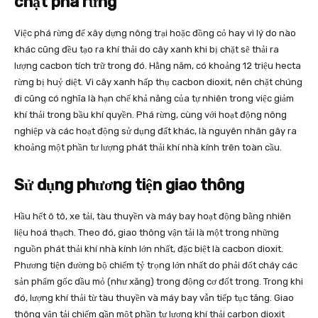
chặt phá rừng
Việc phá rừng để xây dựng nông trại hoặc đồng cỏ hay vì lý do nào
khác cũng đều tạo ra khí thải do cây xanh khi bị chặt sẽ thải ra
lượng cacbon tích trữ trong đó. Hằng năm, có khoảng 12 triệu hecta
rừng bị huỷ diệt. Vì cây xanh hấp thụ cacbon dioxit, nên chặt chúng
đi cũng có nghĩa là hạn chế khả năng của tự nhiên trong việc giảm
khí thải trong bầu khí quyền. Phá rừng, cùng với hoạt động nông
nghiệp và các hoạt động sử dụng đất khác, là nguyên nhân gây ra
khoảng một phần tư lượng phát thải khí nhà kính trên toàn cầu.
Sử dụng phương tiện giao thông
Hầu hết ô tô, xe tải, tàu thuyền và máy bay hoạt động bằng nhiên
liệu hoá thạch. Theo đó, giao thông vận tải là một trong những
nguồn phát thải khí nhà kính lớn nhất, đặc biệt là cacbon dioxit.
Phương tiện đường bộ chiếm tỷ trọng lớn nhất do phải đốt cháy các
sản phẩm gốc dầu mỏ (như xăng) trong động cơ đốt trong. Trong khi
đó, lượng khí thải từ tàu thuyền và máy bay vẫn tiếp tục tăng. Giao
thông vận tải chiếm gần một phần tư lượng khí thải carbon dioxit