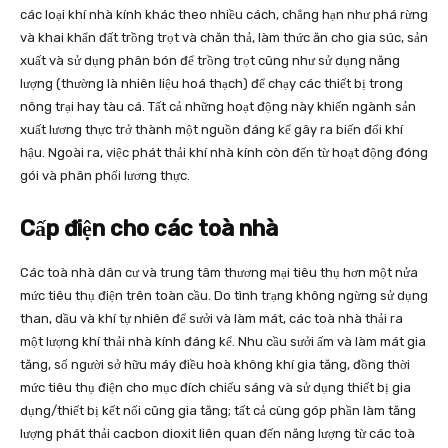
các loại khí nhà kính khác theo nhiều cách, chẳng hạn như phá rừng
và khai khẩn đất trồng trọt và chăn thả, làm thức ăn cho gia súc, sản
xuất và sử dụng phân bón để trồng trọt cũng như sử dụng năng
lượng (thường là nhiên liệu hoá thạch) để chạy các thiết bị trong
nông trại hay tàu cá. Tất cả những hoạt động này khiến ngành sản
xuất lương thực trở thành một nguồn đáng kể gây ra biến đổi khí
hậu. Ngoài ra, việc phát thải khí nhà kính còn đến từ hoạt động đóng
gói và phân phối lương thực.
Cấp điện cho các toà nhà
Các toà nhà dân cư và trung tâm thương mại tiêu thụ hơn một nửa
mức tiêu thụ điện trên toàn cầu. Do tình trạng không ngừng sử dụng
than, dầu và khí tự nhiên để sưởi và làm mát, các toà nhà thải ra
một lượng khí thải nhà kính đáng kể. Nhu cầu sưởi ấm và làm mát gia
tăng, số người sở hữu máy điều hoà không khí gia tăng, đồng thời
mức tiêu thụ điện cho mục đích chiếu sáng và sử dụng thiết bị gia
dụng/thiết bị kết nối cũng gia tăng; tất cả cùng góp phần làm tăng
lượng phát thải cacbon dioxit liên quan đến năng lượng từ các toà