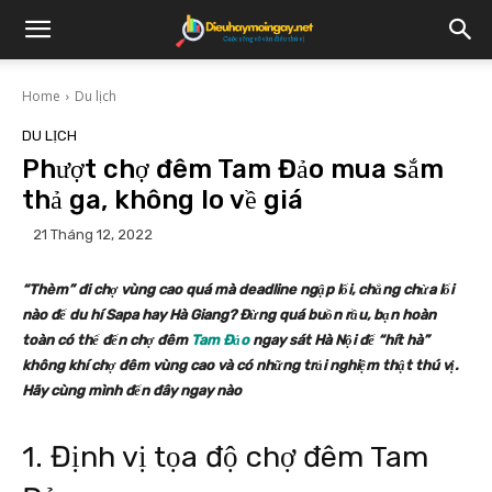
Home
Du lịch
DU LỊCH
Phượt chợ đêm Tam Đảo mua sắm
thả ga, không lo về giá
21 Tháng 12, 2022
“Thèm” đi chợ vùng cao quá mà deadline ngập lối, chẳng chừa lối
nào để du hí Sapa hay Hà Giang? Đừng quá buồn rầu, bạn hoàn
toàn có thể đến chợ đêm
Tam Đảo
ngay sát Hà Nội để “hít hà”
không khí chợ đêm vùng cao và có những trải nghiệm thật thú vị.
Hãy cùng mình đến đây ngay nào
1. Định vị tọa độ chợ đêm Tam