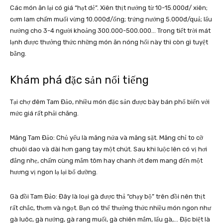
Các món ăn lại có giá “hạt dẻ”. Xiên thịt nướng từ 10-15.000đ/ xiên;
cơm lam chấm muối vừng 10.000đ/ống; trứng nướng 5.000đ/quả; lẩu
nướng cho 3-4 người khoảng 300.000-500.000… Trong tiết trời mát
lạnh được thưởng thức những món ăn nóng hổi này thì còn gì tuyệt
bằng.
Khám phá đặc sản nổi tiếng
Tại chợ đêm Tam Đảo, nhiều món đặc sản được bày bán phổ biến với
mức giá rất phải chăng.
Măng Tam Đảo: Chủ yếu là măng nứa và măng sặt. Măng chỉ to cỡ
chuôi dao và dài hơn gang tay một chút. Sau khi luộc lên có vị hơi
đắng nhẹ, chấm cùng mắm tôm hay chanh ớt đem mang đến một
hương vị ngon lạ lại bổ dưỡng.
Gà đồi Tam Đảo: Đây là loại gà được thả “chạy bộ” trên đồi nên thịt
rất chắc, thơm và ngọt. Bạn có thể thưởng thức nhiều món ngon như
gà luôc, gà nướng, gà rang muối, gà chiên mắm, lẩu gà,… Đặc biệt là