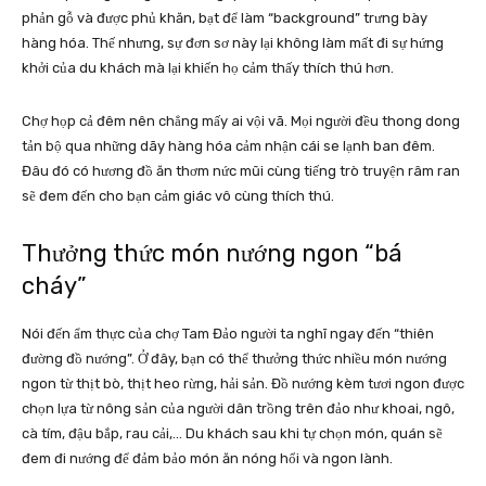
phản gỗ và được phủ khăn, bạt để làm “background” trưng bày
hàng hóa. Thế nhưng, sự đơn sơ này lại không làm mất đi sự hứng
khởi của du khách mà lại khiến họ cảm thấy thích thú hơn.
Chợ họp cả đêm nên chẳng mấy ai vội vã. Mọi người đều thong dong
tản bộ qua những dãy hàng hóa cảm nhận cái se lạnh ban đêm.
Đâu đó có hương đồ ăn thơm nức mũi cùng tiếng trò truyện râm ran
sẽ đem đến cho bạn cảm giác vô cùng thích thú.
Thưởng thức món nướng ngon “bá
cháy”
Nói đến ẩm thực của chợ Tam Đảo người ta nghĩ ngay đến “thiên
đường đồ nướng”. Ở đây, bạn có thể thưởng thức nhiều món nướng
ngon từ thịt bò, thịt heo rừng, hải sản. Đồ nướng kèm tươi ngon được
chọn lựa từ nông sản của người dân trồng trên đảo như khoai, ngô,
cà tím, đậu bắp, rau cải,… Du khách sau khi tự chọn món, quán sẽ
đem đi nướng để đảm bảo món ăn nóng hổi và ngon lành.