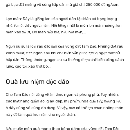
gà bọc đất nướng vô cùng hấp dẫn mà giá chỉ 250.000 đồng/con.
Lợn mán: Đây là giống lợn của người dân tộc Mán có trọng lượng
nhỏ, ít mỡ, thịt ngọt, mềm. Nổi tiếng nhất là món lợn mán nướng, lợn
mán xào xả ớt, lợn mán hấp bia, nấu rựa mận,…
Ngọn su su là loại rau đặc sản của vùng đất Tam Đảo. Những đọt rau
xanh mướt, tươi ngon sau khi chế biến vẫn giữ được vị ngọt mát rất
hấp dẫn. Thông thường, ngọn su su thường được chế biến bằng cách
luộc, xào tỏi, xào thịt bò,…
Quà lưu niệm độc đáo
Chợ Tam Đảo nổi tiếng về ẩm thực ngon và phong phú. Tuy nhiên,
các mặt hàng quần áo, giày, dép, mỹ phẩm, hoa quả sấy, hương liệu
ở đây cũng vô cùng đa dạng. Vì vậy, bạn có thể lựa chọn những món
này để làm quà lưu niệm cho người thân.
Nếu muốn món quà mang theo bóng dáng của vùng đất Tam Đảo