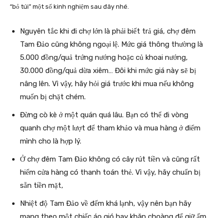
“bỏ túi” một số kinh nghiệm sau đây nhé.
Nguyên tắc khi đi chợ lớn là phải biết trả giá, chợ đêm
Tam Đảo cũng không ngoại lệ. Mức giá thông thường là
5.000 đồng/quả trứng nướng hoặc củ khoai nướng,
30.000 đồng/quả dừa xiêm… Đôi khi mức giá này sẽ bị
nâng lên. Vì vậy, hãy hỏi giá trước khi mua nếu không
muốn bị chặt chém.
Đừng cò kè ở một quán quá lâu. Bạn có thể đi vòng
quanh chợ một lượt để tham khảo và mua hàng ở điểm
mình cho là hợp lý.
Ở chợ đêm Tam Đảo không có cây rút tiền và cũng rất
hiếm cửa hàng có thanh toán thẻ. Vì vậy, hãy chuẩn bị
sẵn tiền mặt,
Nhiệt độ Tam Đảo về đếm khá lạnh, vậy nên bạn hãy
mang theo một chiếc áo gió hay khăn choàng để giữ ấm