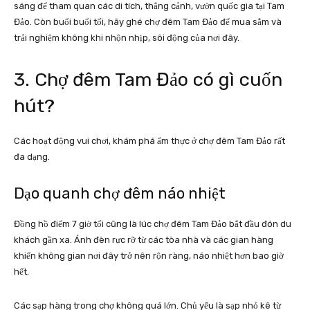
sáng để tham quan các di tích, thẳng cảnh, vườn quốc gia tại Tam
Đảo. Còn buổi buổi tối, hãy ghé chợ đêm Tam Đảo để mua sắm và
trải nghiệm không khi nhộn nhịp, sôi động của nơi đây.
3. Chợ đêm Tam Đảo có gì cuốn
hút?
Các hoạt động vui chơi, khám phá ẩm thực ở chợ đêm Tam Đảo rất
đa dạng.
Dạo quanh chợ đêm náo nhiệt
Đồng hồ điểm 7 giờ tối cũng là lúc chợ đêm Tam Đảo bắt đầu đón du
khách gần xa. Ánh đèn rực rỡ từ các tòa nhà và các gian hàng
khiến không gian nơi đây trở nên rộn ràng, náo nhiệt hơn bao giờ
hết.
Các sạp hàng trong chợ không quá lớn. Chủ yếu là sạp nhỏ kê từ