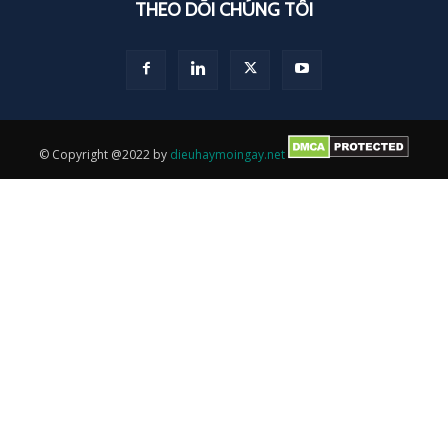
THEO DÕI CHÚNG TÔI
© Copyright @2022 by
dieuhaymoingay.net