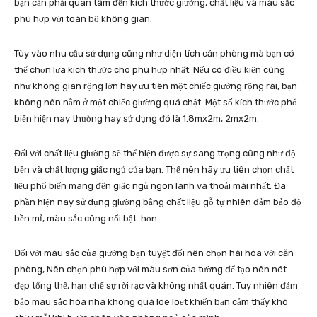
bạn cần phải quan tâm đến kích thước giường, chất liệu và màu sắc
phù hợp với toàn bộ không gian.
Tùy vào nhu cầu sử dụng cũng như diện tích căn phòng mà bạn có
thể chọn lựa kích thước cho phù hợp nhất. Nếu có điều kiện cũng
như không gian rộng lớn hãy ưu tiên một chiếc giường rộng rãi, bạn
không nên nằm ở một chiếc giường quá chật. Một số kích thước phổ
biến hiện nay thường hay sử dụng đó là 1.8mx2m, 2mx2m.
Đối với chất liệu giường sẽ thể hiện được sự sang trọng cũng như độ
bền và chất lượng giấc ngủ của bạn. Thế nên hãy ưu tiên chọn chất
liệu phổ biến mang đến giấc ngủ ngon lành và thoải mái nhất. Đa
phần hiện nay sử dụng giường bằng chất liệu gỗ tự nhiên đảm bảo độ
bền mỉ, màu sắc cũng nổi bật hơn.
Đối với màu sắc của giường bạn tuyệt đối nên chọn hài hòa với căn
phòng, Nên chọn phù hợp với màu sơn của tường để tạo nên nét
đẹp tổng thể, hạn chế sự rời rạc và không nhất quán. Tuy nhiên đảm
bảo màu sắc hòa nhã không quá lòe loẹt khiến bạn cảm thấy khó