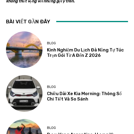
không thất vọng với những gợi ý trên.
BÀI VIẾT GẦN ĐÂY
BLOG
Kinh Nghiệm Du Lịch Đà Nẵng Tự Túc
Trọn Gói Từ A Đến Z 2026
BLOG
Chiều Dài Xe Kia Morning: Thông Số
Chi Tiết Và So Sánh
BLOG