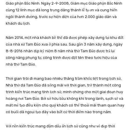
Giáo phận Bắc Ninh. Ngày 2-9-2008, Giám mục Giáo phận Bắc Ninh
cùng 12 linh mục đã long trọng dâng thánh lễ tạ ơn và cung hiến
ngôi thánh đường, trước sự hiện diện của hơn 2.000 giáo dân và
khách du lịch.
Năm 2014, một nhà khách bề thế đã được phép xây dựng tại khu đất
của nhà xứ Tam Đảo xưa ở phía sau. Sau gần 3 năm xây dựng, ngày
8-8-2016 nhân dịp kỷ niệm 8 năm nhà thờ Tam Đảo được trả lại
công năng phụng tự, công trình được đặt tên theo tước hiệu của
nhà thờ Tam Đảo.
Thời gian trôi đi mang bao nhiêu thăng trầm khốc liệt trong lịch sử,
Nhà thờ đá Tam Đảo đã sống mãi với thời gian, trở thành một công
trình kiến trúc mang tính lịch sử, minh chứng cho một giai đoạn huy
hoàng nơi Tam Đảo. Bởi sở hữu bầu không khí trong lành, sạch sẽ và
mát mẻ tạo điều kiện cho quý khách có thể thoải mái tham quan hay
có buổi dã ngoại tạo đây vào bất cứ thời điểm nào trong năm.
Với nền kiến trúc mang đậm dấu ấn lịch sử cũng như vẻ đẹp thời