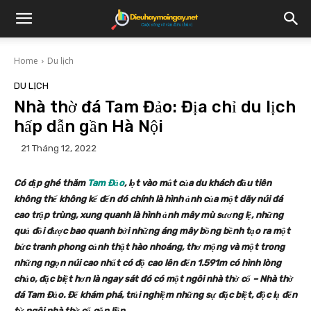
Home
Du lịch
DU LỊCH
Nhà thờ đá Tam Đảo: Địa chỉ du lịch
hấp dẫn gần Hà Nội
21 Tháng 12, 2022
Có dịp ghé thăm
Tam Đảo
, lọt vào mắt của du khách đầu tiên
không thể không kể đến đó chính là hình ảnh của một dãy núi đá
cao trập trùng, xung quanh là hình ảnh mây mù sương lệ, những
quả đồi được bao quanh bởi những áng mây bồng bềnh tạo ra một
bức tranh phong cảnh thật hào nhoáng, thơ mộng và một trong
những ngọn núi cao nhất có độ cao lên đến 1.591m có hình lòng
chảo, đặc biệt hơn là ngay sát đó có một ngôi nhà thờ cổ – Nhà thờ
đá Tam Đảo. Để khám phá, trải nghiệm những sự đặc biệt, độc lạ đến
từ ngôi nhà thờ cổ gắn liền