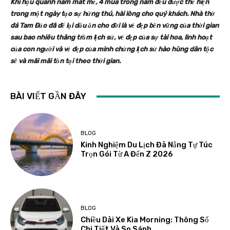
Khí hậu quanh năm mát mẻ, 4 mùa trong năm đều được thể hiện
trong một ngày tạo sự hứng thú, hài lòng cho quý khách. Nhà thờ
đá Tam Đảo đã để lại dấu ấn cho đời là vẻ đẹp bền vững của thời gian
sau bao nhiêu thăng trầm lịch sử, vẻ đẹp của sự tài hoa, linh hoạt
của con người và vẻ đẹp của minh chứng lịch sử hào hùng dân tộc
sẽ và mãi mãi tồn tại theo thời gian.
BÀI VIẾT GẦN ĐÂY
BLOG
Kinh Nghiệm Du Lịch Đà Nẵng Tự Túc
Trọn Gói Từ A Đến Z 2026
BLOG
Chiều Dài Xe Kia Morning: Thông Số
Chi Tiết Và So Sánh