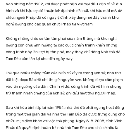
Vào những năm 1902, khi được phát hiện với mọi điều kiện cả về địa
hình và khí hậu cực kì thuận lợi: địa hình đồi núi, khí hậu mát mẻ, dễ
chịu, người Pháp đã có ngay ý định xây dựng nơi đây thành khu
nghỉ dưỡng cho các quan chức Pháp tại Việt Nam.
Không những chịu sự tàn tàn phai của năm tháng mà khu nghỉ
dưỡng còn chịu ảnh hưởng từ các cuộc chiến tranh khiến những
công trình này lần lượt bị tàn phá, may thay, chỉ riêng Nhà thờ đá
Tam Đảo còn tồn tại cho đến ngày nay.
Trải qua nhiều thăng trầm của biến cố xảy ra trong lịch sử, nhà thờ
đặt biệt được Bác Hồ chỉ thị giữ nguyên vẹn, không được xâm phạm
vào tín ngưỡng của dân. Chính vì đó, công trình đã vô hình chung
trở thành nhân chứng của lịch sử, ghi dấu một thời người Pháp.
Sau khi hòa bình lập lại năm 1954, nhà thờ đã phải ngưng hoạt động
trong một thời gian dài và nhà thờ Tam Đảo đã được trưng dụng cho
nhiều mục đích khác với việc thờ phụng. Ngày 8-8-2008, tỉnh Vĩnh
Phúc đã quyết định hoàn trả nhà thờ Tam Đảo cho chủ sở hữu là