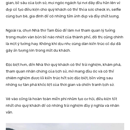
gian, bề sâu của lịch sử, mọi ngóc ngách tại nơi đây đều hằn lên vẻ
đẹp cổ tạo điều kiện cho quý khách có thể thỏa sức check in, selfie
cùng bạn bè, gia đình để có những tấm ảnh đẹp và đầy chất lượng.
Ngoài ra, chọn Nhà thờ Tam Đảo để làm nơi tham quan lý tưởng
trong muôn vàn bộn bề náo nhiệt của thành phố, đô thị cũng chính
là một ý tưởng hay. Không khí dịu nhẹ cùng dàn kiến trúc cổ đại đã
gây ấn tượng lớn trong mắt du khách.
Đặc biệt hơn, đến Nhà thờ quý khách có thể trải nghiệm, khám phá,
tham quan nhân chứng của lịch sử, mở mang đầu óc và có thể
chiêm nghiệm được lối kiến trúc hết sức đặc biệt, bền vững sau
những sự tàn phá khốc liệt của thời gian và chiến tranh lịch sử.
Vé vào cổng là hoàn toàn miễn phí nhằm tạo cơ hội, điều kiện tốt
nhất cho quý khách để có những trải nghiệm đầy ý nghĩa và nhân
văn.