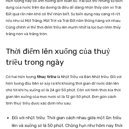
Hiện tượng này có ảnh hưởng đến toàn bộ Trái Đất thế nhưng sự biến
dạng của nước trên đại dương là điều dễ dàng nhận thấy còn vỏ Trái
Đất quá rắn nên khó có thể nhận biết. Sự biến dạng này càng rõ rệt
nếu như cả Mặt Trăng, Mặt Trời và Trái Đất nằm thẳng hàng với nhau.
Cũng chính vì thế thời điểm triều lên mạnh nhất là lúc bạn nhìn thấy
trăng non và trăng tròn.
Thời điểm lên xuống của thuỷ
triều trong ngày
Có hai hiện tượng
thuỷ triều
là Nhật Triều và Bán Nhật triều. Đối với
hiện tượng đầu tiên sẽ xảy ra khi khoảng thời gian để nước dân lên
cho tới khi hạ xuống sẽ là 24 giờ 50 phút. Còn với hình thức kia thời
gian lên xuống của mực nước sẽ là 12 giờ 50 phút. Đơn giản cách
tính thuỷ triều được xác định như sau:
Đối với nhật triều: Thời gian cách nhau giữa một lần triều
lên và xuống sẽ là 50 phút. Chẳng hạn như hôm nay thời