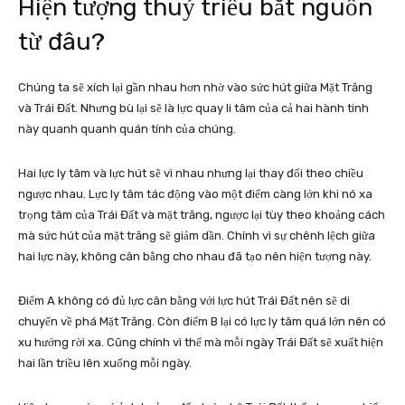
Hiện tượng thuỷ triều bắt nguồn
từ đâu?
Chúng ta sẽ xích lại gần nhau hơn nhờ vào sức hút giữa Mặt Trăng
và Trái Đất. Nhưng bù lại sẽ là lực quay li tâm của cả hai hành tinh
này quanh quanh quán tính của chúng.
Hai lực ly tâm và lực hút sẽ vì nhau nhưng lại thay đổi theo chiều
ngược nhau. Lực ly tâm tác động vào một điểm càng lớn khi nó xa
trọng tâm của Trái Đất và mặt trăng, ngược lại tùy theo khoảng cách
mà sức hút của mặt trăng sẽ giảm dần. Chính vì sự chênh lệch giữa
hai lực này, không cân bằng cho nhau đã tạo nên hiện tượng này.
Điểm A không có đủ lực cân bằng với lực hút Trái Đất nên sẽ di
chuyển về phá Mặt Trăng. Còn điểm B lại có lực ly tâm quá lớn nên có
xu hướng rời xa. Cũng chính vì thế mà mỗi ngày Trái Đất sẽ xuất hiện
hai lần triều lên xuống mỗi ngày.