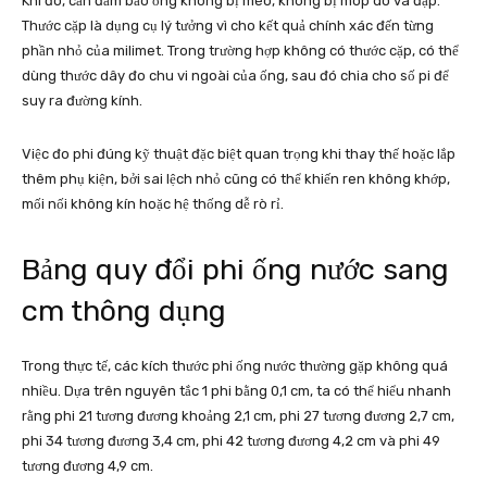
Khi đo, cần đảm bảo ống không bị méo, không bị móp do va đập.
Thước cặp là dụng cụ lý tưởng vì cho kết quả chính xác đến từng
phần nhỏ của milimet. Trong trường hợp không có thước cặp, có thể
dùng thước dây đo chu vi ngoài của ống, sau đó chia cho số pi để
suy ra đường kính.
Việc đo phi đúng kỹ thuật đặc biệt quan trọng khi thay thế hoặc lắp
thêm phụ kiện, bởi sai lệch nhỏ cũng có thể khiến ren không khớp,
mối nối không kín hoặc hệ thống dễ rò rỉ.
Bảng quy đổi phi ống nước sang
cm thông dụng
Trong thực tế, các kích thước phi ống nước thường gặp không quá
nhiều. Dựa trên nguyên tắc 1 phi bằng 0,1 cm, ta có thể hiểu nhanh
rằng phi 21 tương đương khoảng 2,1 cm, phi 27 tương đương 2,7 cm,
phi 34 tương đương 3,4 cm, phi 42 tương đương 4,2 cm và phi 49
tương đương 4,9 cm.