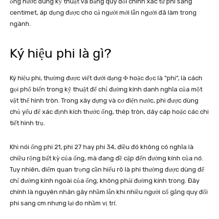
ống nước đúng kỹ thuật và bảng quy đổi chính xác từ phi sang
centimet, áp dụng được cho cả người mới lẫn người đã làm trong
ngành.
Ký hiệu phi là gì?
Ký hiệu phi, thường được viết dưới dạng Φ hoặc đọc là “phi”, là cách
gọi phổ biến trong kỹ thuật để chỉ đường kính danh nghĩa của một
vật thể hình tròn. Trong xây dựng và cơ điện nước, phi được dùng
chủ yếu để xác định kích thước ống, thép tròn, dây cáp hoặc các chi
tiết hình trụ.
Khi nói ống phi 21, phi 27 hay phi 34, điều đó không có nghĩa là
chiều rộng bất kỳ của ống, mà đang đề cập đến đường kính của nó.
Tuy nhiên, điểm quan trọng cần hiểu rõ là phi thường được dùng để
chỉ đường kính ngoài của ống, không phải đường kính trong. Đây
chính là nguyên nhân gây nhầm lẫn khi nhiều người cố gắng quy đổi
phi sang cm nhưng lại đo nhầm vị trí.