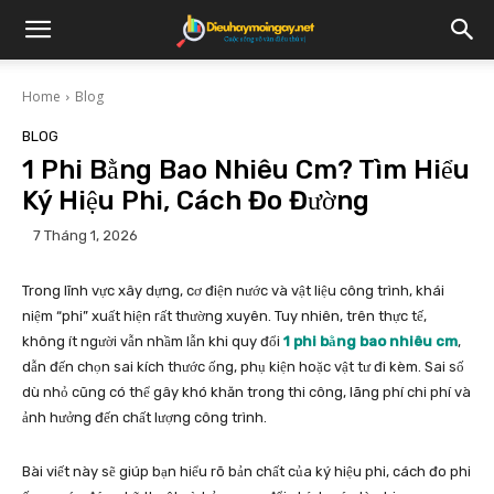
Home
Blog
BLOG
1 Phi Bằng Bao Nhiêu Cm? Tìm Hiểu
Ký Hiệu Phi, Cách Đo Đường
7 Tháng 1, 2026
Trong lĩnh vực xây dựng, cơ điện nước và vật liệu công trình, khái
niệm “phi” xuất hiện rất thường xuyên. Tuy nhiên, trên thực tế,
không ít người vẫn nhầm lẫn khi quy đổi
1 phi bằng bao nhiêu cm
,
dẫn đến chọn sai kích thước ống, phụ kiện hoặc vật tư đi kèm. Sai số
dù nhỏ cũng có thể gây khó khăn trong thi công, lãng phí chi phí và
ảnh hưởng đến chất lượng công trình.
Bài viết này sẽ giúp bạn hiểu rõ bản chất của ký hiệu phi, cách đo phi