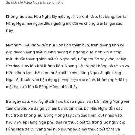
Sự tích chị Hằng Nga trên cung trăng
Không lâu sau, Hậu Nghệ lấy một người vợ xinh đẹp, tốt bụng, tên là
Hằng Nga, mọi người đều ngưỡng mộ đôi vợ chồng trai tài gái sắc
này.
Một hôm, Hậu Nghệ đến núi Côn Lôn thăm bạn, trên đường tình cờ
gặp được Vương mẫu nương nương đi ngang qua, bèn xin Vương
mẫu thuốc trường sinh bất tử. Nghe nói, uống thuốc này vào, sẽ lập
tức được bay lên trời thành tiên. Nhưng Hậu Nghệ không nỡ rời xa vợ
hiền, đành tạm thời đưa thuốc bất tử cho Hằng Nga cất giữ. Hằng
Nga cất thuốc vào hộp đựng gương lược của mình, không ngờ đã bị
một học trò tên là Bồng Mông nhìn thấy
Ba ngày sau, Hậu Nghệ dẫn học trò ra ngoài săn bắn, Bồng Mông với
tâm địa xấu xa đã giả vờ lâm bệnh, xin ở lại. Đợi Hậu Nghệ dẫn các
học trò đi không lâu, Bồng Mông tay cầm bảo kiếm, đột nhập vào
hậu viện, ép Hằng Nga phải đưa ra thuốc bất tử, trong lúc nguy cấp
Hằng Nga đã vội vàng mở hộp gương lược, lấy thuốc bất tử ra và