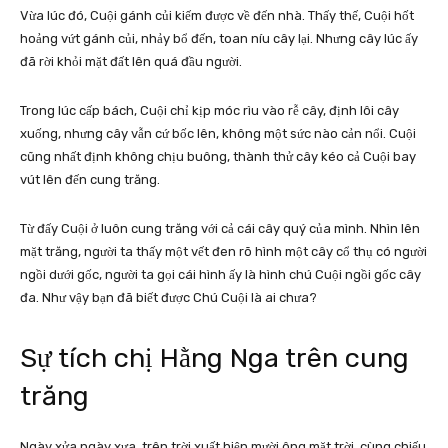
Vừa lúc đó, Cuội gánh củi kiếm được về đến nhà. Thấy thế, Cuội hốt
hoảng vứt gánh củi, nhảy bổ đến, toan níu cây lại. Nhưng cây lúc ấy
đã rời khỏi mặt đất lên quá đầu người.
Trong lúc cấp bách, Cuội chỉ kịp móc rìu vào rễ cây, định lôi cây
xuống, nhưng cây vẫn cứ bốc lên, không một sức nào cản nổi. Cuội
cũng nhất định không chịu buông, thành thử cây kéo cả Cuội bay
vút lên đến cung trăng.
Từ đấy Cuội ở luôn cung trăng với cả cái cây quý của mình. Nhìn lên
mặt trăng, người ta thấy một vết đen rõ hình một cây cổ thụ có người
ngồi dưới gốc, người ta gọi cái hình ấy là hình chú Cuội ngồi gốc cây
đa. Như vậy bạn đã biết được
Chú Cuội là ai chưa?
Sự tích chị Hằng Nga trên cung
trăng
Ngày xửa ngày xưa, trên trời xuất hiện mười ông mặt trời, cùng chiếu