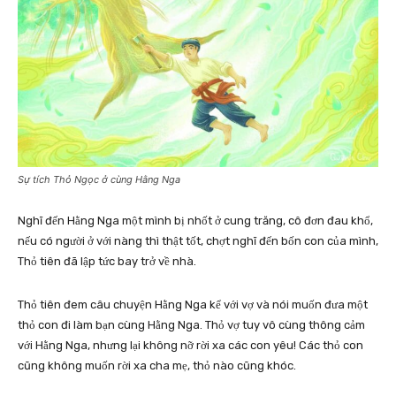
Sự tích Thỏ Ngọc ở cùng Hằng Nga
Nghĩ đến Hằng Nga một mình bị nhốt ở cung trăng, cô đơn đau khổ,
nếu có người ở với nàng thì thật tốt, chợt nghĩ đến bốn con của mình,
Thỏ tiên đã lập tức bay trở về nhà.
Thỏ tiên đem câu chuyện Hằng Nga kể với vợ và nói muốn đưa một
thỏ con đi làm bạn cùng Hằng Nga. Thỏ vợ tuy vô cùng thông cảm
với Hằng Nga, nhưng lại không nỡ rời xa các con yêu! Các thỏ con
cũng không muốn rời xa cha mẹ, thỏ nào cũng khóc.