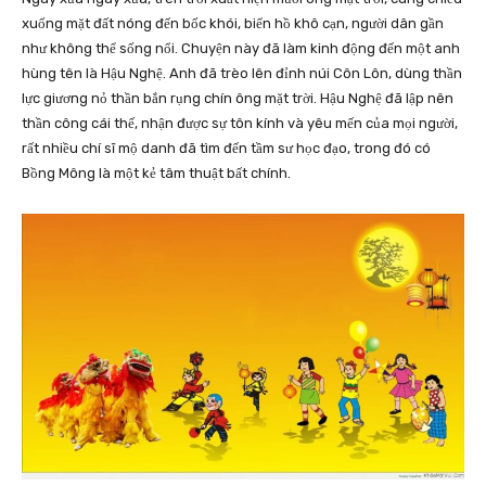
xuống mặt đất nóng đến bốc khói, biển hồ khô cạn, người dân gần
như không thể sống nổi. Chuyện này đã làm kinh động đến một anh
hùng tên là Hậu Nghệ. Anh đã trèo lên đỉnh núi Côn Lôn, dùng thần
lực giương nỏ thần bắn rụng chín ông mặt trời. Hậu Nghệ đã lập nên
thần công cái thế, nhận được sự tôn kính và yêu mến của mọi người,
rất nhiều chí sĩ mộ danh đã tìm đến tầm sư học đạo, trong đó có
Bồng Mông là một kẻ tâm thuật bất chính.