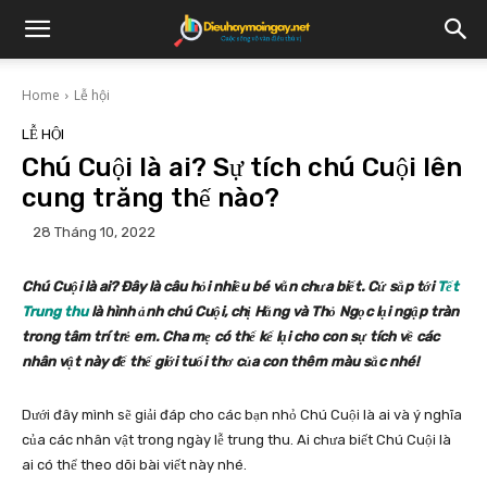
Home
Lễ hội
LỄ HỘI
Chú Cuội là ai? Sự tích chú Cuội lên
cung trăng thế nào?
28 Tháng 10, 2022
Chú Cuội là ai? Đây là câu hỏi nhiều bé vẫn chưa biết. Cứ sắp tới
Tết
Trung thu
là hình ảnh chú Cuội, chị Hằng và Thỏ Ngọc lại ngập tràn
trong tâm trí trẻ em. Cha mẹ có thể kể lại cho con sự tích về các
nhân vật này để thế giới tuổi thơ của con thêm màu sắc nhé!
Dưới đây mình sẽ giải đáp cho các bạn nhỏ
Chú Cuội là ai và ý nghĩa
của các nhân vật trong ngày lễ trung thu. Ai chưa biết Chú Cuội là
ai có thể theo dõi bài viết này nhé.