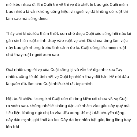
mới kéo nhau đi. Khi Cuội trở về thì vợ đã chết từ bao giờ. Cuội mớm
bao nhiêu lá vẫn không công hiệu, vì người vợ đã không có ruột thì
làm sao mà sống được.
Thấy chủ khóc lóc thảm thiết, con chó được Cuội cứu sống hồi nào lại
gần xin hiến ruột mình thay vào ruột vợ chủ. Dù chưa từng làm việc
này bao giờ nhưng trước tình cảnh éo le, Cuội cũng liều mượn ruột
chó thay ruột người xem sao.
Quả nhiên, người vợ của Cuội sống lại và vẫn trẻ đẹp như xưa.Tuy
nhiên, cũng từ đó tính nết vợ Cuội tự nhiên thay đổi hẳn. Hễ nói đâu
là quên đó, làm cho Cuội nhiều khi rất bực mình.
Một buổi chiều, trong khi Cuội còn đi rừng kiếm củi chưa về, vợ Cuội
ra vườn sau, không nhớ lời chồng dặn, cứ nhằm vào gốc cây quý mà
tiểu tiện. Không ngờ chị ta vừa tiểu xong thì mặt đất chuyển động,
cây đảo mạnh, gió thổi ào ào. Cây đa tự nhiên bật gốc, lừng lững bay
lên trời.