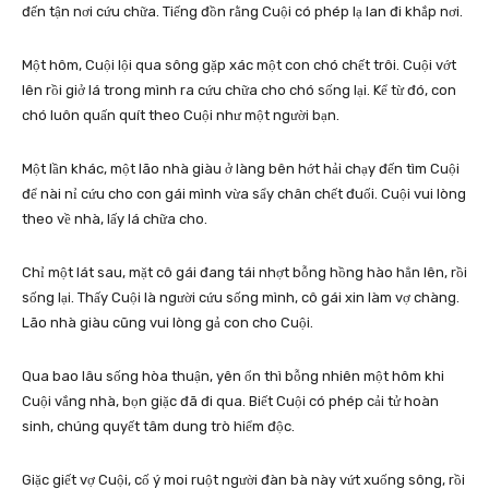
đến tận nơi cứu chữa. Tiếng đồn rằng Cuội có phép lạ lan đi khắp nơi.
Một hôm, Cuội lội qua sông gặp xác một con chó chết trôi. Cuội vớt
lên rồi giở lá trong mình ra cứu chữa cho chó sống lại. Kể từ đó, con
chó luôn quấn quít theo Cuội như một người bạn.
Một lần khác, một lão nhà giàu ở làng bên hớt hải chạy đến tìm Cuội
để nài nỉ cứu cho con gái mình vừa sẩy chân chết đuối. Cuội vui lòng
theo về nhà, lấy lá chữa cho.
Chỉ một lát sau, mặt cô gái đang tái nhợt bỗng hồng hào hẳn lên, rồi
sống lại. Thấy Cuội là người cứu sống mình, cô gái xin làm vợ chàng.
Lão nhà giàu cũng vui lòng gả con cho Cuội.
Qua bao lâu sống hòa thuận, yên ổn thì bỗng nhiên một hôm khi
Cuội vắng nhà, bọn giặc đã đi qua. Biết Cuội có phép cải tử hoàn
sinh, chúng quyết tâm dung trò hiểm độc.
Giặc giết vợ Cuội, cố ý moi ruột người đàn bà này vứt xuống sông, rồi