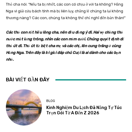
Thỏ cha nói: “Nếu ta bị nhốt, các con có chịu ở với ta không? Hằng
Nga vì giải cứu bách tính mà bị liên lụy, chẳng lẽ chúng ta lại không
thương nàng? Các con, chúng ta không thể chỉ nghĩ đến bản thân!”
Các thỏ con rất hiểu lòng cha, nên đều đồng ý đi. Hai vợ chồng thỏ
nước mắt lưng tròng, nhìn các con mỉm cười. Chúng quyết định để
thỏ út đi. Thỏ út từ biệt cha mẹ và các chị, lên cung trăng ở cùng
Hằng Nga. Trên đây là lời giải đáp chú Cuội là ai dành cho các bạn
nhỏ.
BÀI VIẾT GẦN ĐÂY
BLOG
Kinh Nghiệm Du Lịch Đà Nẵng Tự Túc
Trọn Gói Từ A Đến Z 2026