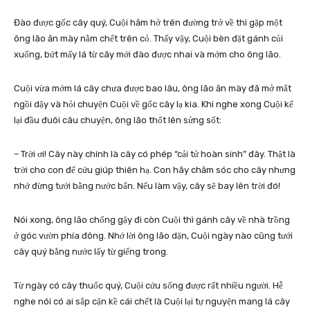
Đào được gốc cây quý, Cuội hăm hở trên đường trở về thì gặp một
ông lão ăn mày nằm chết trên cỏ. Thấy vậy, Cuội bèn đặt gánh củi
xuống, bứt mấy lá từ cây mới đào được nhai và mớm cho ông lão.
Cuội vừa mớm lá cây chưa được bao lâu, ông lão ăn mày đã mở mắt
ngồi dậy và hỏi chuyện Cuội về gốc cây lạ kia. Khi nghe xong Cuội kể
lại đầu đuôi câu chuyện, ông lão thốt lên sửng sốt:
– Trời ơi! Cây này chính là cây có phép “cải tử hoàn sinh” đây. Thật là
trời cho con để cứu giúp thiên hạ. Con hãy chăm sóc cho cây nhưng
nhớ đừng tưới bằng nước bẩn. Nếu làm vậy, cây sẽ bay lên trời đó!
Nói xong, ông lão chống gậy đi còn Cuội thì gánh cây về nhà trồng
ở góc vườn phía đông. Nhớ lời ông lão dặn, Cuội ngày nào cũng tưới
cây quý bằng nước lấy từ giếng trong.
Từ ngày có cây thuốc quý, Cuội cứu sống được rất nhiều người. Hễ
nghe nói có ai sắp cận kề cái chết là Cuội lại tự nguyện mang lá cây