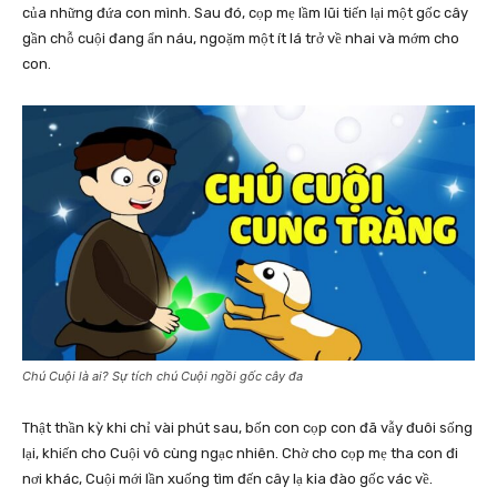
của những đứa con mình. Sau đó, cọp mẹ lầm lũi tiến lại một gốc cây
gần chỗ cuội đang ẩn náu, ngoặm một ít lá trở về nhai và mớm cho
con.
Chú Cuội là ai? Sự tích chú Cuội ngồi gốc cây đa
Thật thần kỳ khi chỉ vài phút sau, bốn con cọp con đã vẫy đuôi sống
lại, khiến cho Cuội vô cùng ngạc nhiên. Chờ cho cọp mẹ tha con đi
nơi khác, Cuội mới lần xuống tìm đến cây lạ kia đào gốc vác về.