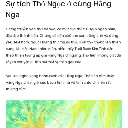
Sự tích Thỏ Ngọc ở cùng Hằng
Nga
Tương truyền vào thời xa xưa, có một cặp thỏ tu luyện ngàn năm,
đắc đạo thành tiên. Chúng có bốn chú thỏ con trắng tinh và đáng
yêu. Một hôm, Ngọc Hoàng thượng đế triệu kiến thỏ chồng lên thiên
cung. Khi đến Nam thiên môn, nhìn thấy Thái Bạch Kim Tinh dẫn
theo thiên tướng áp giải Hằng Nga đi ngang. Thỏ tiên không biết đã
xảy ra chuyện gì, liền hỏi một vị thần gác cửa.
Sau khi nghe xong hoàn cảnh của Hằng Nga, Thỏ tiên cảm thấy
Hằng Nga chỉ vì giải cứu bách tính mà vô tình chịu tội, nên rất
thương cảm.