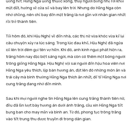
uống hết. Hằng Nga uống thuốc xong, thấy người bỗng nhẹ rời khỏi
mặt đất, hướng về cửa sổ và bay lên trời. Nhưng do Hằng Nga còn
nhớ chồng, nên chỉ bay đến mặt trăng là nơi gần với nhân gian nhất
rồi trở thành tiên.
Tối hôm đó, khi Hậu Nghệ về đến nhà, các thị nữ vừa khóc vừa kể lại
câu chuyện xảy ra lúc sáng. Trong lúc đau khổ, Hậu Nghệ đã ngửa
cổ lên trời đêm gọi tên vợ hiền. Khi đó, anh kinh ngạc phát hiện ra,
trăng hôm nay đặc biệt sáng ngời, mà còn có thêm một bóng người
trông giống Hằng Nga. Hậu Nghệ vội sai người đến hậu hoa viên nơi
Hằng Nga yêu thích, lập bàn hương án, đặt lên đó những món ăn và
trái cây mà bình thường Hằng Nga thích ăn nhất, để tế Hằng Nga nơi
cung trăng đang nhớ đến mình.
Sau khi mọi người nghe tin Hằng Nga lên cung trăng thành tiên nữ,
đều đã lần lượt bày hương án dưới ánh trăng, cầu xin Hằng Nga tốt
bụng ban cho may mắn và bình an. Từ đó, phong tục trông trăng
vào tết trung thu được truyền đi trong dân gian.