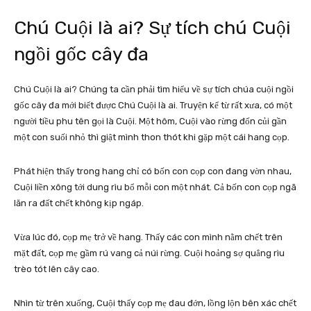
Chú Cuội là ai?
Sự tích chú Cuội
ngồi gốc cây đa
Chú Cuội là ai? Chúng ta cần phải tìm hiểu về sự tích chúa cuội ngồi
gốc cây đa mới biết được Chú Cuội là ai.
Truyện kể từ rất xưa, có một
người tiều phu tên gọi là Cuội. Một hôm, Cuội vào rừng đốn củi gần
một con suối nhỏ thì giật mình thon thót khi gặp một cái hang cọp.
Phát hiện thấy trong hang chỉ có bốn con cọp con đang vờn nhau,
Cuội liền xông tới dung rìu bổ mỗi con một nhát. Cả bốn con cọp ngã
lăn ra đất chết không kịp ngáp.
Vừa lúc đó, cọp mẹ trở về hang. Thấy các con mình nằm chết trên
mặt đất, cọp mẹ gầm rú vang cả núi rừng. Cuội hoảng sợ quẳng rìu
trèo tót lên cây cao.
Nhìn từ trên xuống, Cuội thấy cọp mẹ đau đớn, lồng lộn bên xác chết