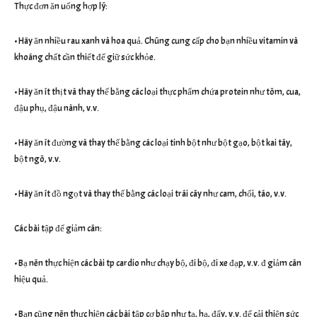
Thực đơn ăn uống hợp lý:
• Hãy ăn nhiều rau xanh và hoa quả. Chúng cung cấp cho bạn nhiều vitamin và
khoáng chất cần thiết để giữ sức khỏe.
• Hãy ăn ít thịt và thay thế bằng các loại thực phẩm chứa protein như tôm, cua,
đậu phụ, đậu nành, v.v.
• Hãy ăn ít đường và thay thế bằng các loại tinh bột như bột gạo, bột kai tây,
bột ngô, v.v.
• Hãy ăn ít đồ ngọt và thay thế bằng các loại trái cây như cam, chối, táo, v.v.
Các bài tập để giảm cân:
• Bạ nên thực hiện các bài tp cardio như chạy bộ, đi bộ, đi xe đạp, v.v. đ giảm cân
hiệu quả.
• Bạn cũng nên thực hiện các bài tập cơ bắp như tạ, hạ, đẩy, v.v. để cải thiện sức