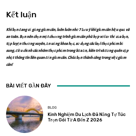
Kết luận
Khi bạn đang cố gắng giảm cân, luôn luôn nhớ 7 Lưu ý khi giảm cân hiệu quả và
an toàn. Bạn nên chọn một chương trình giảm cân phù hợp với cơ thể của bạn,
tập luyện thường xuyên, ăn uống khoa học, sử dụng các loại thực phẩm bổ
sung, điều chỉnh các nhóm thực phẩm trong bữa ăn, kiên trì và đừng quên cập
nhật thông tin liên quan đến giảm cân. Chúc bạn thành công trong việc giảm
cân!
BÀI VIẾT GẦN ĐÂY
BLOG
Kinh Nghiệm Du Lịch Đà Nẵng Tự Túc
Trọn Gói Từ A Đến Z 2026