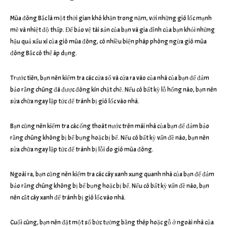
Mùa đông Bắc là một thời gian khó khăn trong năm, với những gió lốc mạnh
mẽ và nhiệt độ thấp. Để bảo vệ tài sản của bạn và gia đình của bạn khỏi những
hậu quả xấu xí của gió mùa đông, có nhiều biện pháp phòng ngừa gió mùa
đông Bắc có thể áp dụng.
Trước tiên, bạn nên kiểm tra các cửa sổ và cửa ra vào của nhà của bạn để đảm
bảo rằng chúng đã được đóng kín chặt chẽ. Nếu có bất kỳ lỗ hổng nào, bạn nên
sửa chữa ngay lập tức để tránh bị gió lốc vào nhà.
Bạn cũng nên kiểm tra các ống thoát nước trên mái nhà của bạn để đảm bảo
rằng chúng không bị bể bụng hoặc bị bể. Nếu có bất kỳ vấn đề nào, bạn nên
sửa chữa ngay lập tức để tránh bị lỗi do gió mùa đông.
Ngoài ra, bạn cũng nên kiểm tra các cây xanh xung quanh nhà của bạn để đảm
bảo rằng chúng không bị bể bụng hoặc bị bể. Nếu có bất kỳ vấn đề nào, bạn
nên cắt cây xanh để tránh bị gió lốc vào nhà.
Cuối cùng, bạn nên đặt một số bức tường bằng thép hoặc gỗ ở ngoài nhà của