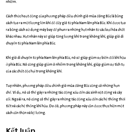
nhiễm.
Cách thức hoạt động của phương pháp điều chỉnh gió mùa đông Bắc là bằng
cách tạo ra một lượng lớn khí để đẩy gió từ phía Nam lên phía Bắc. Khí được tạo
ra bằng cách sử dụng máy bay để phun ra những hạt nhân từ các loại hóa chất
khác nhau. Hạt nhân này sẽ giúp tăng lượng khí trong không khí, giúp gió di
chuyển từ phía Nam lên phía Bắc.
Khi gió di chuyển từ phía Nam lên phía Bắc, nó sẽ giúp giảm sự biến đổi khí hậu
ở phía Bắc. Nó cũng giúp giảm ô nhiễm trong không khí, giúp giảm sự tích tụ
của các chất độc hại trong không khí.
Tuy nhiên, phương pháp điều chỉnh gió mùa đông Bắc cũng có những hạn
chế. Ví dụ, nó có thể gây ra những tác động xấu đến các sinh vật động và cây
cối. Ngoài ra, nó cũng có thể gây ra những tác động xấu đến các hệ thống thời
tiết và các hệ thống khí hậu. Do đó, phương pháp này cần được thực hiện một
cách cẩn thận và kỹ lưỡng.
Kết luận