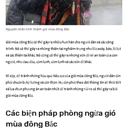
Nguyên nhân hình thành gió mùa đông Bắc
Gió mùa đông Bắc có thể gây ra nhiều hạn hán cho người dân và các công
trình. Nó có thể gây ra những thiên tai nghiêm trọng như lốc xoáy, bão, lũ lụt
và các thiên tai khác. Nó cũng có thể gây ra những vấn đề về an toàn của con
người, như đau đầu, cảm lạnh, cảm lạnh và các vấn đề khác.
Vì vậy, để tránh những hậu quả tiêu cực của gió mùa đông Bắc, người dân cần
phải chuẩn bị kỹ lưỡng và cẩn thận. Họ cần phải theo dõi thông tin về thời tiết
và lựa chọn phương án an toàn nhất để tránh những rủi ro có thể gây ra bởi
gió mùa đông Bắc.
Các biện pháp phòng ngừa gió
mùa đông Bắc