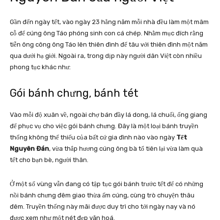
Gần đến ngày tết, vào ngày 23 hằng năm mỗi nhà đều làm một mâm
cỗ để cúng ông Táo phóng sinh con cá chép. Nhằm mục đích rằng
tiễn ông công ông Táo lên thiên đình để tâu với thiên đình một năm
qua dưới hạ giới. Ngoài ra, trong dịp này người dân Việt còn nhiều
phong tục khác như:
Gói bánh chưng, bánh tét
Vào mỗi độ xuân về, ngoài chợ bán đầy lá dong, lá chuối, ống giang
để phục vụ cho việc gói bánh chưng. Đây là một loại bánh truyền
thống không thể thiếu của bất cứ gia đình nào vào ngày
Tết
Nguyên Đán
, vừa thắp hương cúng ông bà tổ tiên lại vừa làm quà
tết cho bạn bè, người thân.
Ở một số vùng vẫn đang có tập tục gói bánh trước tết để có những
nồi bánh chưng đêm giao thừa ấm cúng, cùng trò chuyện thâu
đêm. Truyền thống này mãi được duy trì cho tới ngày nay và nó
được xem như một nét đẹp văn hoá.