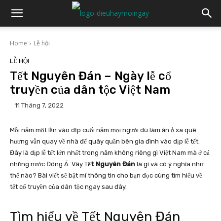
Home
Lễ hội
LỄ HỘI
Tết Nguyên Đán – Ngày lễ cổ
truyền của dân tộc Việt Nam
11 Tháng 7, 2022
Mỗi năm một lần vào dịp cuối năm mọi người dù làm ăn ở xa quê
hương vẫn quay về nhà để quây quần bên gia đình vào dịp lễ tết.
Đây là dịp lễ tết lớn nhất trong năm không riêng gì Việt Nam mà ở cả
những nước Đông Á. Vây T
ết Nguyên Đán
là gì và có ý nghĩa như
thế nào? Bài viết sẽ bật mí thông tin cho bạn đọc cùng tìm hiểu về
tết cổ truyền của dân tộc ngay sau đây.
Tìm hiểu về Tết Nguyên Đán