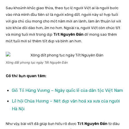
Sau khoảnh khắc giao thừa, theo tục lệ người Việt ai là người bước
vào nhà mình đầu tiên sẽ là người xông đất. người này sẽ hợp tuổi
với gia chủ cầu mong cho một năm mới an lành, làm ăn thuận lợi với
sức khỏe dồi dào hơn, ấm no hơn. Ngoài ra, người Việt còn chúc tết
và mừng tuổi mới trong dịp
Tết Nguyên Đán
để mong sao thêm
một tuổi mới sẽ thêm tốt đẹp và bình an hơn.
Xông đất phong tục ngày Tết Nguyên Đán
Có thể bạn quan tâm:
Giỗ Tổ Hùng Vương – Ngày quốc lễ của dân tộc Việt Nam
Lễ hội Chùa Hương – Nét đẹp văn hoá xa xưa của người
Hà Nội
Như vậy, bài viết đã giúp bạn hiểu rõ được
Tết Nguyên Đán
từ đâu