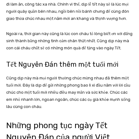
đi làm ăn, công tác xa nhà. Chính vì thế, dịp lễ tết này sẽ là lúc mọi
người quây quần bên nhau, ngồi bên nồi bánh chưng để cùng đón
giao thừa chúc nhau một năm mới an khang và thịnh vượng hơn.
Ngoài ra, thời gian này cũng là lúc con cháu tỏ lòng biết ơn với đấng
sinh thành bằng những tình cảm chân thật nhất. Cũng dịp này mà
con cái cháu chắt sẽ có những món quà để tặng vào ngày Tết.
Tết Nguyên Đán thêm một tuổi mới
Cũng dịp này mà mọi người thường chúc mừng nhau đã thêm một
tuổi mới. Đây là dịp để gửi những phong bao lì xì đầu năm với lời cầu
chúc cho một tuổi mới nhiều điều may mắn và sức khỏe. Chúc các
em nhỏ nhanh lớn, ngoan ngoãn, chúc các cụ già khỏe mạnh sống
lâu cùng con cháu.
Những phong tục ngày Tết
Nguyên Đán của người Việt