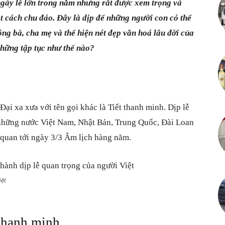
gày lễ lớn trong năm nhưng rất được xem trọng và
Cuộc
 cách chu đáo. Đây là dịp để những người con có thể
 ông bà, cha mẹ và thể hiện nét đẹp văn hoá lâu đời của
những tập tục như thế nào?
sống
ại xa xưa với tên gọi khác là Tiết thanh minh. Dịp lễ
a những nước Việt Nam, Nhật Bản, Trung Quốc, Đài Loan
n quan tới ngày 3/3 Âm lịch hàng năm.
vô
iệt
vàn
thanh minh