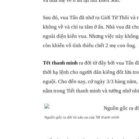
và đưa mẹ về ở ẩn tại núi Điền Sơn.
Sau đó, vua Tấn đã nhớ ra Giới Tử Thôi và 
không về và chỉ tu tâm ở ẩn. Nhà vua đã ch
ngoài diện kiến vua. Nhưng việc này không
còn khiến vô tình thiêu chết 2 mẹ con ông.
Tết thanh minh
ra đời từ đây bởi vua Tấn đ
thời hạ lệnh cho người dân kiêng đốt lửa tr
nguội. Cho đến nay, cứ ngày 3/3 hàng năm, 
nằm trong Tiết thanh minh và tưởng nhớ nh
Nguồn gốc ra đời từ sâu xa của Tết thanh minh