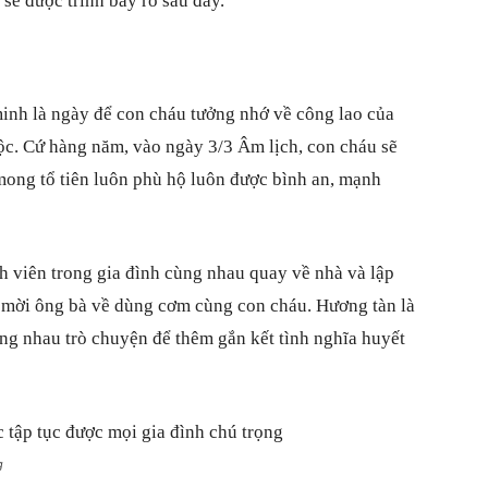
 sẽ được trình bày rõ sau đây.
minh là ngày để con cháu tưởng nhớ về công lao của
tộc. Cứ hàng năm, vào ngày 3/3 Âm lịch, con cháu sẽ
mong tổ tiên luôn phù hộ luôn được bình an, mạnh
nh viên trong gia đình cùng nhau quay về nhà và lập
 mời ông bà về dùng cơm cùng con cháu. Hương tàn là
ng nhau trò chuyện để thêm gắn kết tình nghĩa huyết
g