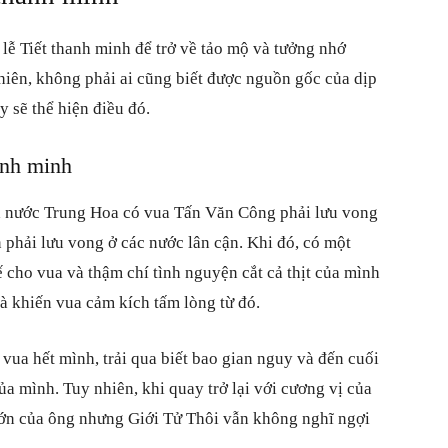
 lễ Tiết thanh minh để trở về tảo mộ và tưởng nhớ
hiên, không phải ai cũng biết được nguồn gốc của dịp
điều
y sẽ thể hiện điều đó.
anh minh
a nước Trung Hoa có vua Tấn Văn Công phải lưu vong
thú
 phải lưu vong ở các nước lân cận. Khi đó, có một
ế cho vua và thậm chí tình nguyện cắt cả thịt của mình
và khiến vua cảm kích tấm lòng từ đó.
 vua hết mình, trải qua biết bao gian nguy và đến cuối
vi
a mình. Tuy nhiên, khi quay trở lại với cương vị của
 lớn của ông nhưng Giới Tử Thôi vẫn không nghĩ ngợi