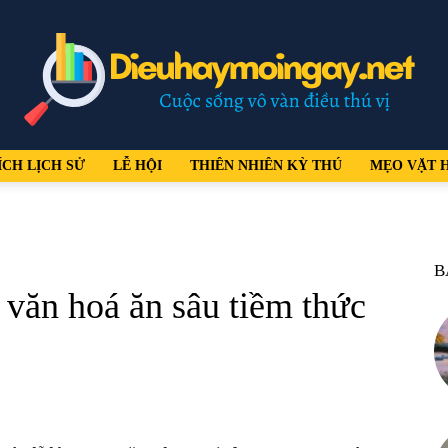
ÍCH LỊCH SỬ
LỄ HỘI
THIÊN NHIÊN KỲ THÚ
MẸO VẶT 
dieuhaymoingay.net
B
 văn hoá ăn sâu tiềm thức
–