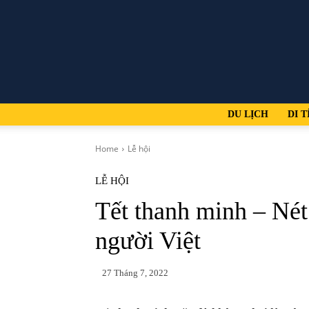
DU LỊCH
DI T
Home
Lễ hội
LỄ HỘI
Tết thanh minh – Nét
người Việt
27 Tháng 7, 2022