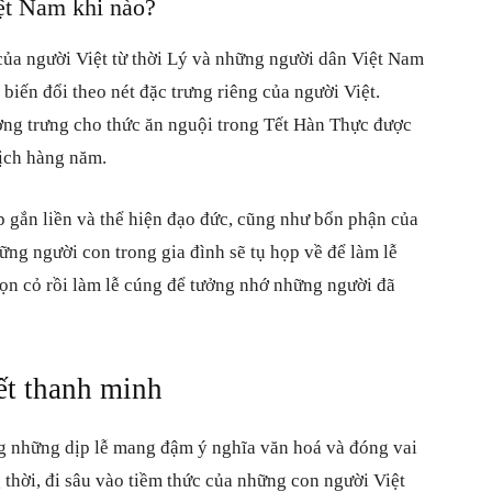
iệt Nam khi nào?
của người Việt từ thời Lý và những người dân Việt Nam
iến đổi theo nét đặc trưng riêng của người Việt.
ợng trưng cho thức ăn nguội trong Tết Hàn Thực được
lịch hàng năm.
p gắn liền và thể hiện đạo đức, cũng như bổn phận của
ng người con trong gia đình sẽ tụ họp về để làm lễ
ọn cỏ rồi làm lễ cúng để tưởng nhớ những người đã
ết thanh minh
ng những dịp lễ mang đậm ý nghĩa văn hoá và đóng vai
 thời, đi sâu vào tiềm thức của những con người Việt